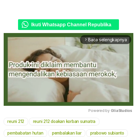
Ikuti Whatsapp Channel Republika
Baca selengkapnya
arrow_forward_ios
Powered by 
GliaStudios
reuni 212
reuni 212 doakan korban sumatra
Mute
pembabatan hutan
pembalakan liar
prabowo subianto