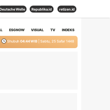
Deutsche Welle
Republika.id
retizen.id
AL
ESGNOW
VISUAL
TV
INDEKS
Shubuh
04:44 WIB
| Sabtu, 25 Safar 1448