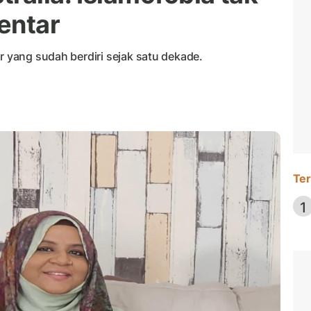
entar
r yang sudah berdiri sejak satu dekade.
Ter
1