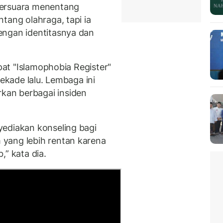
bersuara menentang
tang olahraga, tapi ia
engan identitasnya dan
apat "Islamophobia Register"
dekade lalu. Lembaga ini
an berbagai insiden
yediakan konseling bagi
yang lebih rentan karena
b,” kata dia.