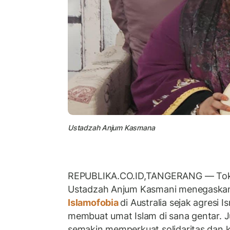
Ustadzah Anjum Kasmana
REPUBLIKA.CO.ID,
TANGERANG — Tokoh
Ustadzah Anjum Kasmani menegaska
Islamofobia
di Australia sejak agresi I
membuat umat Islam di sana gentar. Jus
semakin memperkuat solidaritas dan