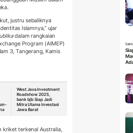
eka.
ut, justru sebaliknya
ntitas Islamnya,” ujar
ublika
dalam rangkaian
 Exchange Program (AIMEP)
Sabt
Sia
lam 3, Tangerang, Kamis
Mar
Ada
West Java Investment
Roadshow 2025,
,
bank bjb Siap Jadi
on-
Mitra Utama Investasi
ina
Jawa Barat
iket terkenal Australia,