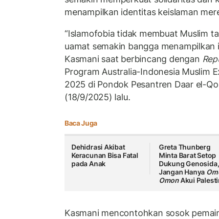
menampilkan identitas keislaman mer
“Islamofobia tidak membuat Muslim tak
uamat semakin bangga menampilkan ide
Kasmani saat berbincang dengan
Rep
Program Australia-Indonesia Muslim
2025 di Pondok Pesantren Daar el-Qo
(18/9/2025) lalu.
Baca Juga
Dehidrasi Akibat
Greta Thunberg
Keracunan Bisa Fatal
Minta Barat Setop
pada Anak
Dukung Genosida
Jangan Hanya
Om
Omon
Akui Palest
Kasmani mencontohkan sosok pemain kr