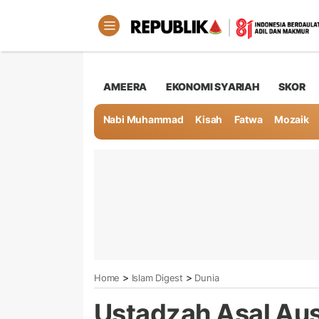
AMEERA
EKONOMI SYARIAH
SKOR
Nabi Muhammad
Kisah
Fatwa
Mozaik
>
>
Home
Islam Digest
Dunia
Ustadzah Asal Aust