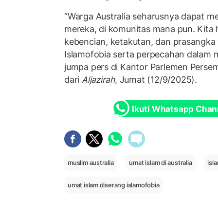
“Warga Australia seharusnya dapat m
mereka, di komunitas mana pun. Kita
kebencian, ketakutan, dan prasangk
Islamofobia serta perpecahan dalam m
jumpa pers di Kantor Parlemen Persem
dari
Aljazirah
, Jumat (12/9/2025).
Ikuti Whatsapp Chan
muslim australia
umat islam di australia
isl
umat islam diserang islamofobia