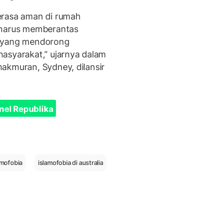
erasa aman di rumah
 harus memberantas
a yang mendorong
asyarakat,” ujarnya dalam
akmuran, Sydney, dilansir
nel Republika
amofobia
islamofobia di australia