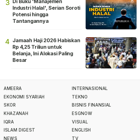
Di Buku 'Manajemen
3
Industri Halal', Serian Soroti
Potensi hingga
Tantangannya
Jamaah Haji 2026 Habiskan
4
Rp 4,25 Triliun untuk
Belanja, Ini Alokasi Paling
Besar
AMEERA
INTERNASIONAL
EKONOMI SYARIAH
TEKNO
SKOR
BISNIS FINANSIAL
KHAZANAH
ESGNOW
IQRA
VISUAL
ISLAM DIGEST
ENGLISH
NEWS
TV