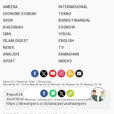
AMEERA
INTERNASIONAL
EKONOMI SYARIAH
TEKNO
SKOR
BISNIS FINANSIAL
KHAZANAH
ESGNOW
IQRA
VISUAL
ISLAM DIGEST
ENGLISH
NEWS
TV
ANALISIS
RAMADHAN
SPORT
INDEKS
About Us
|
Pedoman Siber
|
Disclaimer
Republika.id
|
Ihram.republika.co.id
|
Retizen.id
|
Rejabar.co.id
|
Rejogja.co.id
|
Republika telah diverifikasi oleh Dewan Pers
Sertifikat Nomor 1058/DP-Verifikasi/K/XII/2022
https://dewanpers.or.id/data/perusahaanpers
Ask me!