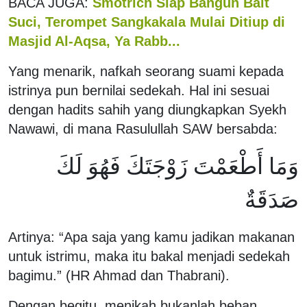
BACA JUGA:
Smotrich Siap Bangun Bait
Suci, Terompet Sangkakala Mulai Ditiup di
Masjid Al-Aqsa, Ya Rabb...
Yang menarik, nafkah seorang suami kepada
istrinya pun bernilai sedekah. Hal ini sesuai
dengan hadits sahih yang diungkapkan Syekh
Nawawi, di mana Rasulullah SAW bersabda:
وَمَا أَطْعَمْتَ زَوْجَتَكَ فَهُوَ لَكَ
صَدَقَةٌ
Artinya: “Apa saja yang kamu jadikan makanan
untuk istrimu, maka itu bakal menjadi sedekah
bagimu.” (HR Ahmad dan Thabrani).
Dengan begitu, menikah bukanlah beban