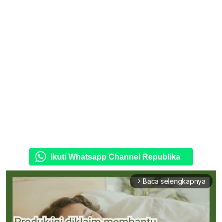
Ikuti Whatsapp Channel Republika
Baca selengkapnya
arrow_forward_ios