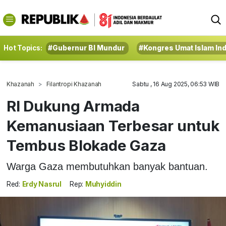
Hot Topics:
#Gubernur BI Mundur
#Kongres Umat Islam In
Khazanah
Filantropi Khazanah
Sabtu , 16 Aug 2025, 06:53 WIB
RI Dukung Armada
Kemanusiaan Terbesar untuk
Tembus Blokade Gaza
Warga Gaza membutuhkan banyak bantuan.
Red:
Erdy Nasrul
Rep:
Muhyiddin