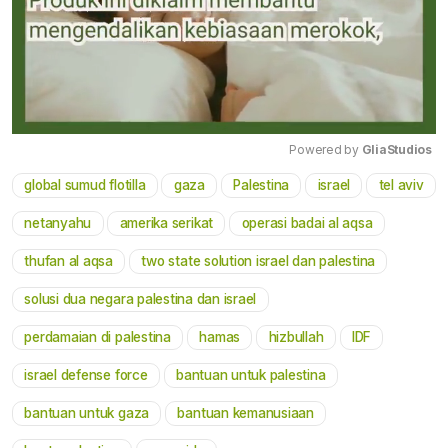
Powered by 
GliaStudios
global sumud flotilla
gaza
Palestina
israel
tel aviv
Mute
netanyahu
amerika serikat
operasi badai al aqsa
thufan al aqsa
two state solution israel dan palestina
solusi dua negara palestina dan israel
perdamaian di palestina
hamas
hizbullah
IDF
israel defense force
bantuan untuk palestina
bantuan untuk gaza
bantuan kemanusiaan