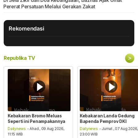
Di Sela Zikir dan Doa Kebangsaan, Baznas Ajak Umat
Pererat Persatuan Melalui Gerakan Zakat
Rekomendasi
>
Republika TV
Kebakaran Bromo Meluas
Kebakaran Landa Gedung
Seperti ini Penampakannya
Bapenda Pemprov DKI
Dailynews
- Ahad , 09 Aug 2026,
Dailynews
- Jumat , 07 Aug 2026
11:15 WIB
23:00 WIB