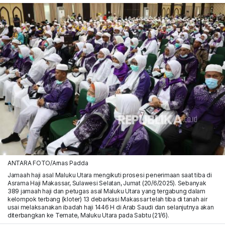
ANTARA FOTO/Arnas Padda
Jamaah haji asal Maluku Utara mengikuti prosesi penerimaan saat tiba di
Asrama Haji Makassar, Sulawesi Selatan, Jumat (20/6/2025). Sebanyak
389 jamaah haji dan petugas asal Maluku Utara yang tergabung dalam
kelompok terbang (kloter) 13 debarkasi Makassar telah tiba di tanah air
usai melaksanakan ibadah haji 1446 H di Arab Saudi dan selanjutnya akan
diterbangkan ke Ternate, Maluku Utara pada Sabtu (21/6).