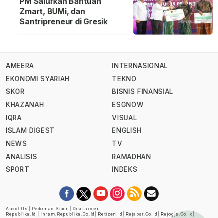
PM Salurkan Bantuan
Zmart, BUMi, dan
Santripreneur di Gresik
AMEERA
INTERNASIONAL
EKONOMI SYARIAH
TEKNO
SKOR
BISNIS FINANSIAL
KHAZANAH
ESGNOW
IQRA
VISUAL
ISLAM DIGEST
ENGLISH
NEWS
TV
ANALISIS
RAMADHAN
SPORT
INDEKS
About Us
|
Pedoman Siber
|
Disclaimer
Republika.id
|
Ihram.republika.co.id
|
Retizen.id
|
Rejabar.co.id
|
Rejogja.co.id
|