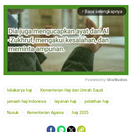
Baca selengkapnya
arrow_forward_ios
Powered by 
GliaStudios
lokakarya haji
Kementerian Haji dan Umrah Saudi
Mute
jamaah haji Indonesia
layanan haji
pelatihan haji
Nusuk
Kementerian Agama
haji 2025