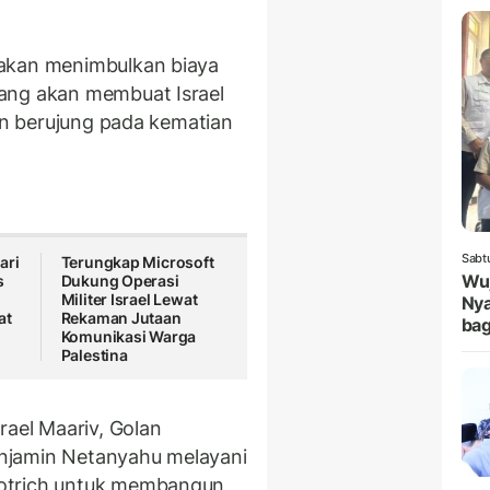
 akan menimbulkan biaya
ang akan membuat Israel
kan berujung pada kematian
Sabt
ari
Terungkap Microsoft
Wuj
s
Dukung Operasi
Militer Israel Lewat
Nya
at
Rekaman Jutaan
bag
Komunikasi Warga
Palestina
rael Maariv, Golan
njamin Netanyahu melayani
motrich untuk membangun