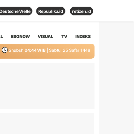
Deutsche Welle
Republika.id
retizen.id
AL
ESGNOW
VISUAL
TV
INDEKS
Shubuh
04:44 WIB
| Sabtu, 25 Safar 1448