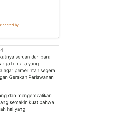
ed by الجزيرة (@aljazeera)
 4
katnya seruan dari para
uarga tentara yang
za agar pemerintah segera
ngan Gerakan Perlawanan
rang dan mengembalikan
yang semakin kuat bahwa
alah hal yang