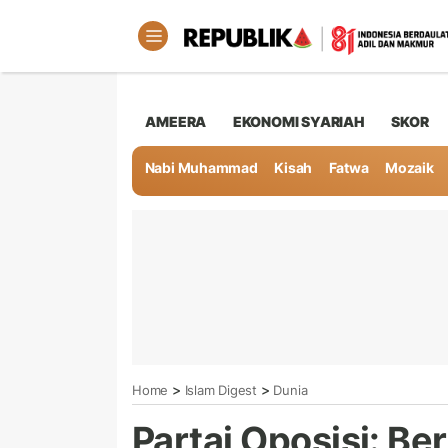
AMEERA
EKONOMI SYARIAH
SKOR
Nabi Muhammad
Kisah
Fatwa
Mozaik
>
>
Home
Islam Digest
Dunia
Partai Oposisi: Be