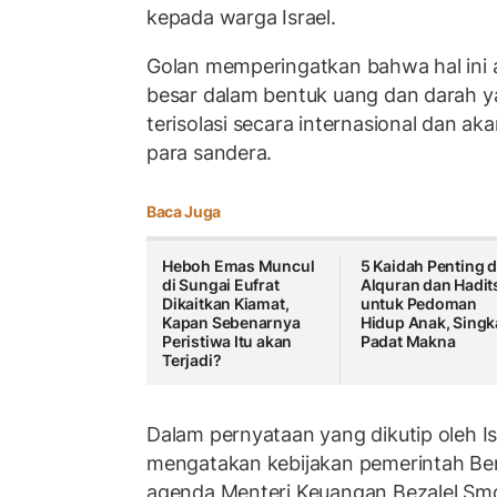
kepada warga Israel.
Golan memperingatkan bahwa hal ini
besar dalam bentuk uang dan darah y
terisolasi secara internasional dan a
para sandera.
Baca Juga
Heboh Emas Muncul
5 Kaidah Penting d
di Sungai Eufrat
Alquran dan Hadit
Dikaitkan Kiamat,
untuk Pedoman
Kapan Sebenarnya
Hidup Anak, Singk
Peristiwa Itu akan
Padat Makna
Terjadi?
Dalam pernyataan yang dikutip oleh Is
mengatakan kebijakan pemerintah Be
agenda Menteri Keuangan Bezalel S