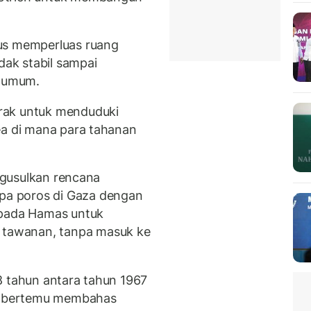
us memperluas ruang
dak stabil sampai
 umum.
rak untuk menduduki
ea di mana para tahanan
engusulkan rencana
a poros di Gaza dengan
epada Hamas untuk
tawanan, tanpa masuk ke
8 tahun antara tahun 1967
is bertemu membahas