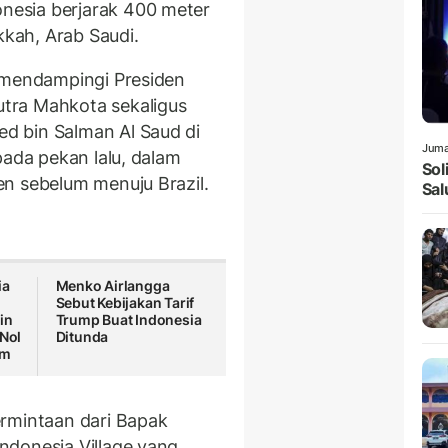
esia berjarak 400 meter
kkah, Arab Saudi.
t mendampingi Presiden
tra Mahkota sekaligus
d bin Salman Al Saud di
Juma
pada pekan lalu, dalam
Sol
n sebelum menuju Brazil.
Sal
ia
Menko Airlangga
Sebut Kebijakan Tarif
in
Trump Buat Indonesia
 Nol
Ditunda
um
ermintaan dari Bapak
ndonesia Village yang