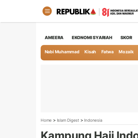
AMEERA
EKONOMI SYARIAH
SKOR
Nabi Muhammad
Kisah
Fatwa
Mozaik
>
>
Home
Islam Digest
Indonesia
Kampung Haji Ind