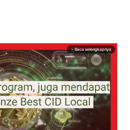
Baca selengkapnya
arrow_forward_ios