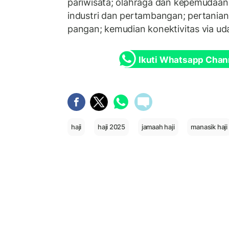
pariwisata; olahraga dan kepemudaan;
industri dan pertambangan; pertanian
pangan; kemudian konektivitas via ud
Ikuti Whatsapp Chan
haji
haji 2025
jamaah haji
manasik haji