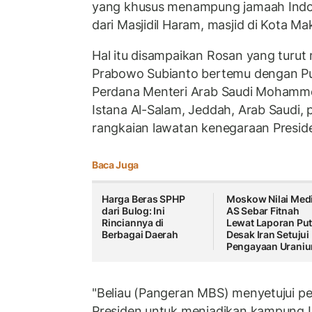
yang khusus menampung jamaah Indon
dari Masjidil Haram, masjid di Kota Ma
Hal itu disampaikan Rosan yang turu
Prabowo Subianto bertemu dengan Pu
Perdana Menteri Arab Saudi Mohamme
Istana Al-Salam, Jeddah, Arab Saudi, 
rangkaian lawatan kenegaraan Preside
Baca Juga
Harga Beras SPHP
Moskow Nilai Med
dari Bulog: Ini
AS Sebar Fitnah
Rinciannya di
Lewat Laporan Put
Berbagai Daerah
Desak Iran Setujui
Pengayaan Urani
"Beliau (Pangeran MBS) menyetujui p
Presiden untuk menjadikan kampung I