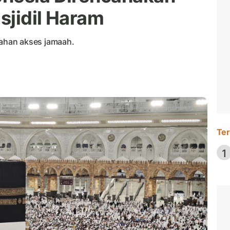
sjidil Haram
ahan akses jamaah.
Ter
1