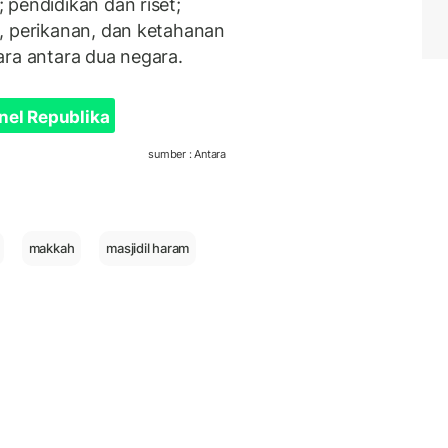
 pendidikan dan riset;
, perikanan, dan ketahanan
ara antara dua negara.
nel Republika
sumber : Antara
makkah
masjidil haram