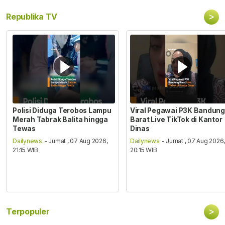
>
Republika TV
Polisi Diduga Terobos Lampu
Viral Pegawai P3K Bandung
Merah Tabrak Balita hingga
Barat Live TikTok di Kantor
Tewas
Dinas
Dailynews
- Jumat , 07 Aug 2026,
Dailynews
- Jumat , 07 Aug 2026
21:15 WIB
20:15 WIB
>
Terpopuler