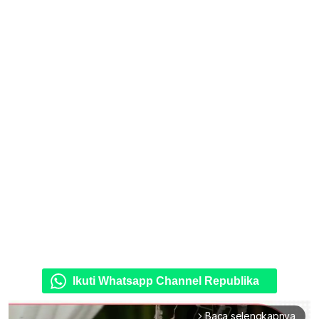
Ikuti Whatsapp Channel Republika
Baca selengkapnya
arrow_forward_ios