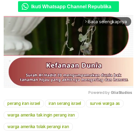
Ikuti Whatsapp Channel Republika
Baca selengkapnya
arrow_forward_ios
Powered by 
GliaStudios
perang iran israel
iran serang israel
survei warga as
Mute
warga amerika tak ingin perang iran
warga amerika tolak perangi iran