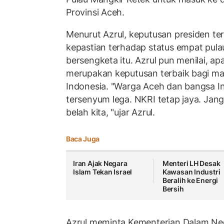
Provinsi Aceh.
Menurut Azrul, keputusan presiden te
kepastian terhadap status empat pul
bersengketa itu. Azrul pun menilai, ap
merupakan keputusan terbaik bagi m
Indonesia. "Warga Aceh dan bangsa In
tersenyum lega. NKRI tetap jaya. Ja
belah kita, "ujar Azrul.
Baca Juga
Iran Ajak Negara
Menteri LH Desak
Islam Tekan Israel
Kawasan Industri
Beralih ke Energi
Bersih
Azrul meminta Kementerian Dalam Neg