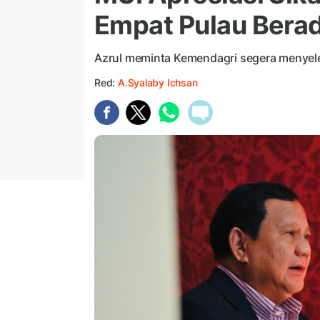
Empat Pulau Bera
Azrul meminta Kemendagri segera menyeles
Red:
A.Syalaby Ichsan