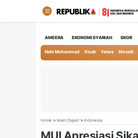
AMEERA
EKONOMI SYARIAH
SKOR
Nabi Muhammad
Kisah
Fatwa
Mozaik
>
>
Home
Islam Digest
Indonesia
MUI Apresiasi Sik