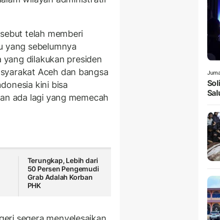
rsebut telah memberi
au yang sebelumnya
a yang dilakukan presiden
asyarakat Aceh dan bangsa
Juma
Sol
donesia kini bisa
Sal
ngan ada lagi yang memecah
Terungkap, Lebih dari
50 Persen Pengemudi
Grab Adalah Korban
PHK
eri segera menyelesaikan