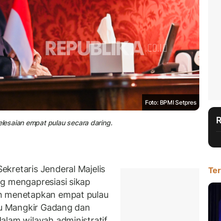
Foto: BPMI Setpres
lesaian empat pulau secara daring.
kretaris Jenderal Majelis
Ter
g mengapresiasi sikap
ah menetapkan empat pulau
lau Mangkir Gadang dan
alam wilayah administratif