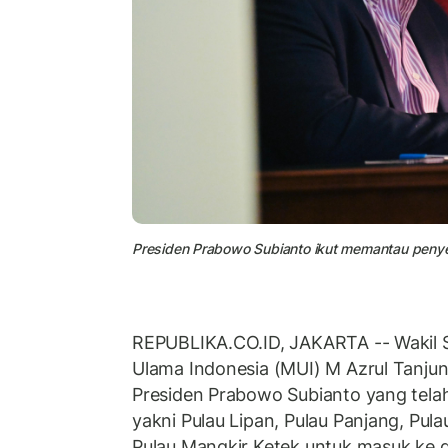
Presiden Prabowo Subianto ikut memantau penye
REPUBLIKA.CO.ID, JAKARTA -- Wakil Se
Ulama Indonesia (MUI) M Azrul Tanjun
Presiden Prabowo Subianto yang tel
yakni Pulau Lipan, Pulau Panjang, Pu
Pulau Mangkir Ketek untuk masuk ke d