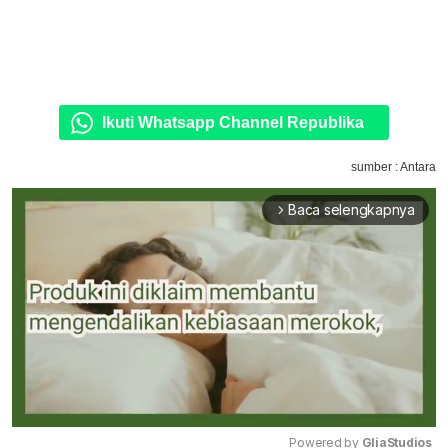
Ikuti Whatsapp Channel Republika
sumber : Antara
Baca selengkapnya
arrow_forward_ios
Powered by 
GliaStudios