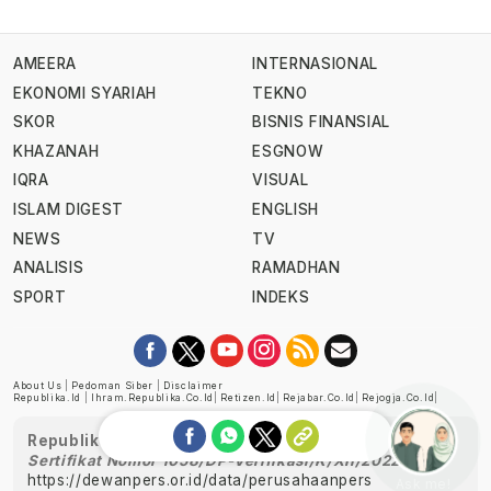
AMEERA
INTERNASIONAL
EKONOMI SYARIAH
TEKNO
SKOR
BISNIS FINANSIAL
KHAZANAH
ESGNOW
IQRA
VISUAL
ISLAM DIGEST
ENGLISH
NEWS
TV
ANALISIS
RAMADHAN
SPORT
INDEKS
About Us
|
Pedoman Siber
|
Disclaimer
Republika.id
|
Ihram.republika.co.id
|
Retizen.id
|
Rejabar.co.id
|
Rejogja.co.id
|
Republika telah diverifikasi oleh Dewan Pers
Sertifikat Nomor 1058/DP-Verifikasi/K/XII/2022
https://dewanpers.or.id/data/perusahaanpers
Ask me!