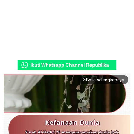
Ikuti Whatsapp Channel Republika
Baca selengkapnya
arrow_forward_ios