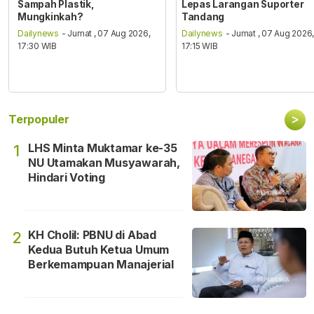
Sampah Plastik,
Lepas Larangan Suporter
Mungkinkah?
Tandang
Dailynews
- Jumat , 07 Aug 2026,
Dailynews
- Jumat , 07 Aug 2026
17:30 WIB
17:15 WIB
>
Terpopuler
LHS Minta Muktamar ke-35
1
NU Utamakan Musyawarah,
Hindari Voting
KH Cholil: PBNU di Abad
2
Kedua Butuh Ketua Umum
Berkemampuan Manajerial