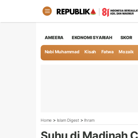
AMEERA
EKONOMI SYARIAH
SKOR
Nabi Muhammad
Kisah
Fatwa
Mozaik
>
>
Home
Islam Digest
Ihram
Suhu di Madinah C