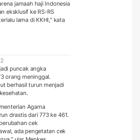
arena jamaah haji Indonesia
n eksklusif ke RS-RS
rlalu lama di KKHI," kata
 2
adi puncak angka
3 orang meninggal.
t berhasil turun menjadi
kesehatan.
ementerian Agama
n drastis dari 773 ke 461.
 perubahan cek
 awal, ada pengetatan cek
ya," ujar Menkes.