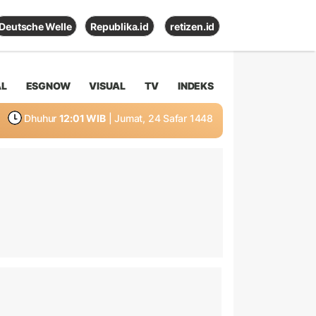
Deutsche Welle
Republika.id
retizen.id
AL
ESGNOW
VISUAL
TV
INDEKS
Dhuhur
12:01 WIB
| Jumat, 24 Safar 1448