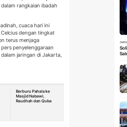
 dalam rangkaian ibadah
adinah, cuaca hari ini
 Celcius dengan tingkat
on terus menjaga
Juma
i pers penyelenggaraan
Sol
Sal
 dalam jaringan di Jakarta,
Berburu Pahala ke
Masjid Nabawi,
Raudhah dan Quba