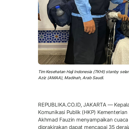
Tim Kesehatan Haji Indonesia (TKHI) stanby se
Aziz (AMAA), Madinah, Arab Saudi.
REPUBLIKA.CO.ID, JAKARTA — Kepala
Komunikasi Publik (HKP) Kementeria
Akhmad Fauzin menyampaikan cuaca d
diprakirakan dapat mencapai 35 deraja