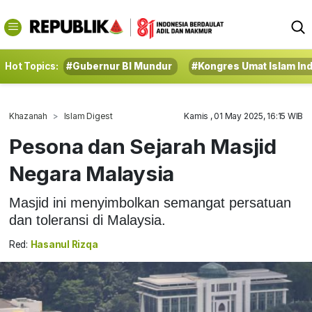
Hot Topics:
#Gubernur BI Mundur
#Kongres Umat Islam In
Khazanah
Islam Digest
Kamis , 01 May 2025, 16:15 WIB
Pesona dan Sejarah Masjid
Negara Malaysia
Masjid ini menyimbolkan semangat persatuan
dan toleransi di Malaysia.
Red:
Hasanul Rizqa