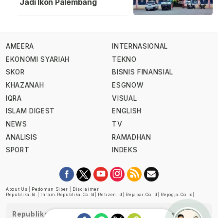
Jadi Ikon Palembang
AMEERA
INTERNASIONAL
EKONOMI SYARIAH
TEKNO
SKOR
BISNIS FINANSIAL
KHAZANAH
ESGNOW
IQRA
VISUAL
ISLAM DIGEST
ENGLISH
NEWS
TV
ANALISIS
RAMADHAN
SPORT
INDEKS
About Us
|
Pedoman Siber
|
Disclaimer
Republika.id
|
Ihram.republika.co.id
|
Retizen.id
|
Rejabar.co.id
|
Rejogja.co.id
|
Republika telah diverifikasi oleh Dewan Pers