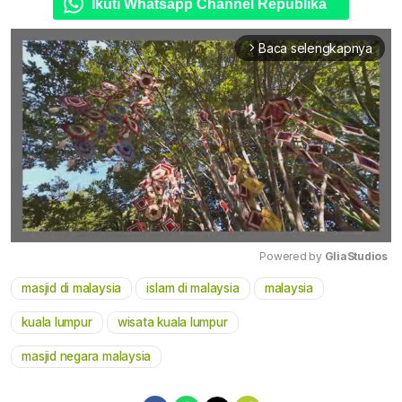
Ikuti Whatsapp Channel Republika
Baca selengkapnya
arrow_forward_ios
Powered by 
GliaStudios
masjid di malaysia
islam di malaysia
malaysia
Mute
kuala lumpur
wisata kuala lumpur
masjid negara malaysia