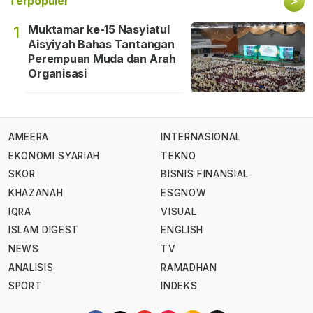
>
Terpopuler
Muktamar ke-15 Nasyiatul
1
Aisyiyah Bahas Tantangan
Perempuan Muda dan Arah
Organisasi
AMEERA
INTERNASIONAL
EKONOMI SYARIAH
TEKNO
SKOR
BISNIS FINANSIAL
KHAZANAH
ESGNOW
IQRA
VISUAL
ISLAM DIGEST
ENGLISH
NEWS
TV
ANALISIS
RAMADHAN
SPORT
INDEKS