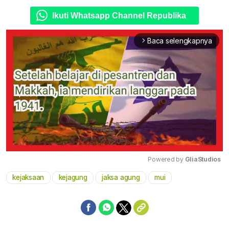
Ikuti Whatsapp Channel Republika
Baca selengkapnya
arrow_forward_ios
Powered by 
GliaStudios
kejaksaan
kejagung
jaksa agung
mui
Mute