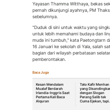
Yayasan Thamma Witthaya, bekas sek
pernah dikunjungi ayahnya, PM Thaks
sebelumnya.
"Duduk di sini untuk waktu yang sing
untuk lebih memahami budaya dan li
muda ini tumbuh," kata Paetongtarn 
16 Januari ke sekolah di Yala, salah 
bagian dari wilayah perbatasan selata
pemberontakan.
Baca Juga
Kesan Mendalam
Tato Kafir Menhan
Mualaf Berdarah
yang Disandingka
Irlandia-Inggris Saat
dengan Slogan
Pertama Kali Baca
Perang Salib tak
Alquran
Cuma Ejekan, tapi