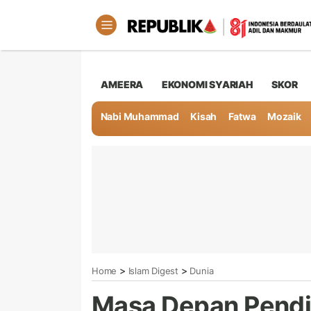
AMEERA
EKONOMI SYARIAH
SKOR
Nabi Muhammad
Kisah
Fatwa
Mozaik
>
>
Home
Islam Digest
Dunia
Masa Depan Pendid