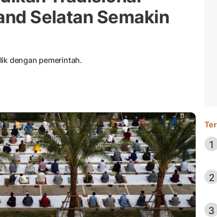
land Selatan Semakin
lik dengan pemerintah.
Ter
1
2
3