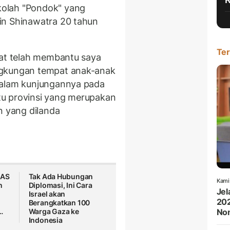
olah "Pondok" yang
in Shinawatra 20 tahun
Ter
kat telah membantu saya
ngkungan tempat anak-anak
dalam kunjungannya pada
satu provinsi yang merupakan
n yang dilanda
 AS
Tak Ada Hubungan
Kami
n
Diplomasi, Ini Cara
Jel
Israel akan
202
Berangkatkan 100
…
Warga Gaza ke
Non
Indonesia