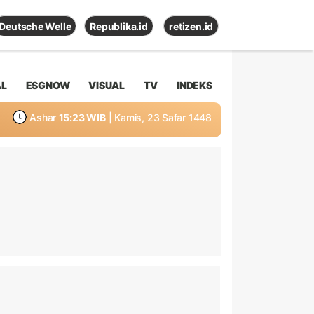
Deutsche Welle
Republika.id
retizen.id
AL
ESGNOW
VISUAL
TV
INDEKS
Ashar
15:23 WIB
| Kamis, 23 Safar 1448