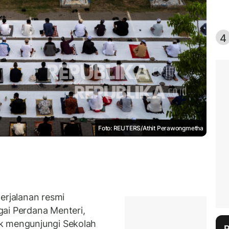
4
Foto: REUTERS/Athit Perawongmetha
rjalanan resmi
gai Perdana Menteri,
k mengunjungi Sekolah