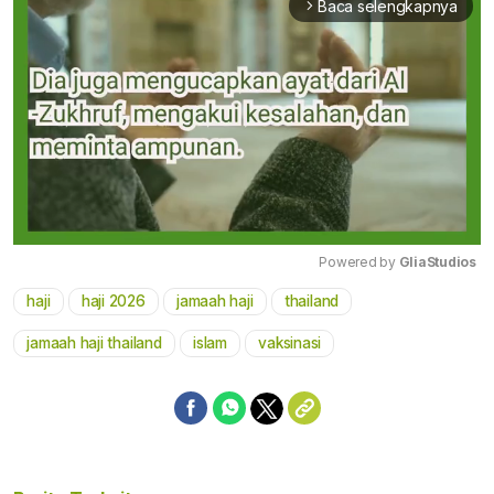
Baca selengkapnya
arrow_forward_ios
Powered by 
GliaStudios
haji
haji 2026
jamaah haji
thailand
Mute
jamaah haji thailand
islam
vaksinasi