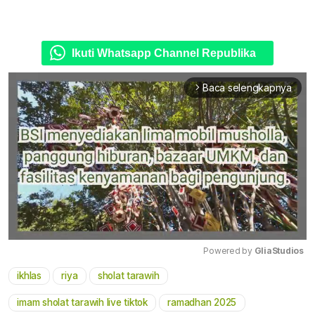
Ikuti Whatsapp Channel Republika
Baca selengkapnya
arrow_forward_ios
Powered by 
GliaStudios
ikhlas
riya
sholat tarawih
Mute
imam sholat tarawih live tiktok
ramadhan 2025