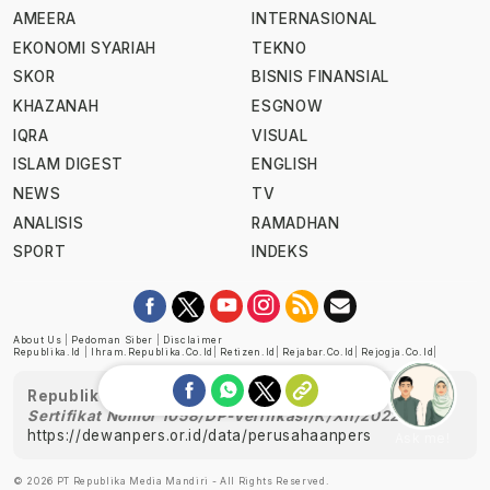
AMEERA
INTERNASIONAL
EKONOMI SYARIAH
TEKNO
SKOR
BISNIS FINANSIAL
KHAZANAH
ESGNOW
IQRA
VISUAL
ISLAM DIGEST
ENGLISH
NEWS
TV
ANALISIS
RAMADHAN
SPORT
INDEKS
About Us
|
Pedoman Siber
|
Disclaimer
Republika.id
|
Ihram.republika.co.id
|
Retizen.id
|
Rejabar.co.id
|
Rejogja.co.id
|
Republika telah diverifikasi oleh Dewan Pers
Sertifikat Nomor 1058/DP-Verifikasi/K/XII/2022
https://dewanpers.or.id/data/perusahaanpers
Ask me!
© 2026 PT Republika Media Mandiri - All Rights Reserved.