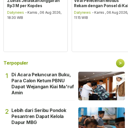
Zulhas Jelaskan Anggaran
Viral Pelecehan Modus
Rp3 M per Kopdes
Rekam dengan Ponsel di Ka
Dailynews
- Kamis , 06 Aug 2026,
Dailynews
- Kamis , 06 Aug 2026
18:30 WIB
11:15 WIB
>
Terpopuler
Di Acara Peluncuran Buku,
1
Para Calon Ketum PBNU
Dapat Wejangan Kiai Ma'ruf
Amin
Lebih dari Seribu Pondok
2
Pesantren Dapat Kelola
Dapur MBG