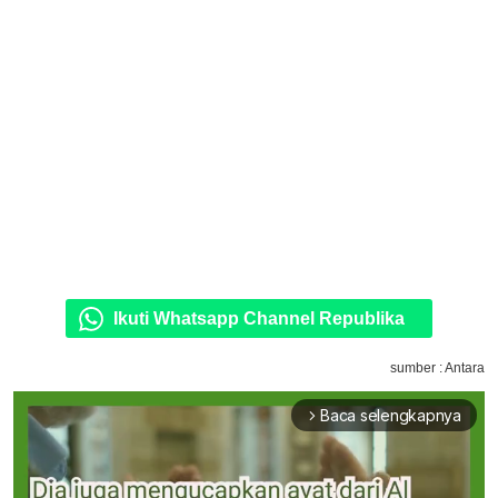
Ikuti Whatsapp Channel Republika
sumber : Antara
Baca selengkapnya
arrow_forward_ios