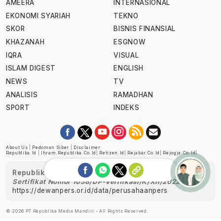
AMEERA
INTERNASIONAL
EKONOMI SYARIAH
TEKNO
SKOR
BISNIS FINANSIAL
KHAZANAH
ESGNOW
IQRA
VISUAL
ISLAM DIGEST
ENGLISH
NEWS
TV
ANALISIS
RAMADHAN
SPORT
INDEKS
About Us
|
Pedoman Siber
|
Disclaimer
Republika.id
|
Ihram.republika.co.id
|
Retizen.id
|
Rejabar.co.id
|
Rejogja.co.id
|
Republika telah diverifikasi oleh Dewan Pers
Sertifikat Nomor 1058/DP-Verifikasi/K/XII/2022
https://dewanpers.or.id/data/perusahaanpers
Ask me!
© 2026 PT Republika Media Mandiri - All Rights Reserved.