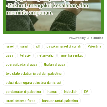
Powered by 
GliaStudios
israel
suriah
idf
pasukan israel di suriah
Palestina
Mute
gaza
tel aviv
netanyahu
amerika serikat
operasi badai al aqsa
thufan al aqsa
two state solution israel dan palestina
solusi dua negara palestina dan israel
perdamaian di palestina
hamas
hizbullah
IDF
israel defense force
bantuan untuk palestina