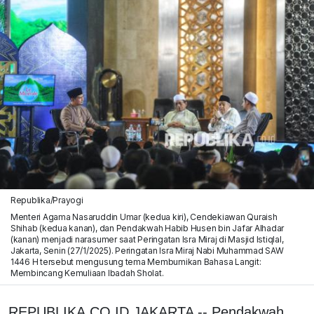
Republika/Prayogi
Menteri Agama Nasaruddin Umar (kedua kiri), Cendekiawan Quraish
Shihab (kedua kanan), dan Pendakwah Habib Husen bin Jafar Alhadar
(kanan) menjadi narasumer saat Peringatan Isra Miraj di Masjid Istiqlal,
Jakarta, Senin (27/1/2025). Peringatan Isra Miraj Nabi Muhammad SAW
1446 H tersebut mengusung tema Membumikan Bahasa Langit:
Membincang Kemuliaan Ibadah Sholat.
REPUBLIKA.CO.ID,JAKARTA -- Pendakwah