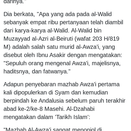
darinya."
Dia berkata, "Apa yang ada pada al-Walid
sebanyak empat ribu pertanyaan telah diambil
dari karya-karya al-Walid. Al-Walid bin
Muzayyad al-Azri al-Beiruti (wafat 203 H/819
M) adalah salah satu murid al-Awza’i, yang
disebut oleh Ibnu Asakir dengan mengatakan:
"Sepuluh orang mengenal Awza’i, majelisnya,
haditsnya, dan fatwanya."
Adapun penyebaran mazhab Awza’i pertama
kali dipopulerkan di Syam dan kemudian
berpindah ke Andalusia sebelum paruh terakhir
abad ke-2/ke-8 Masehi. Al-Dzahabi
mengatakan dalam 'Tarikh Islam':
"Mazhab Al-Awza’i sangat menonjol di