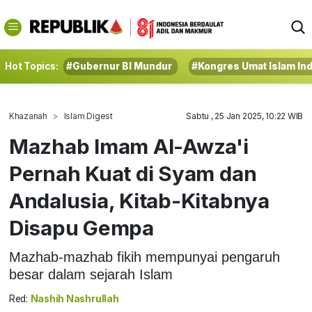
Hot Topics:
#Gubernur BI Mundur
#Kongres Umat Islam In
Khazanah
Islam Digest
Sabtu , 25 Jan 2025, 10:22 WIB
Mazhab Imam Al-Awza'i
Pernah Kuat di Syam dan
Andalusia, Kitab-Kitabnya
Disapu Gempa
Mazhab-mazhab fikih mempunyai pengaruh
besar dalam sejarah Islam
Red:
Nashih Nashrullah