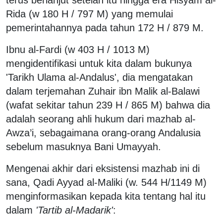
terus berlanjut setelah itu hingga era Hisyam al-
Rida (w 180 H / 797 M) yang memulai
pemerintahannya pada tahun 172 H / 879 M.
Ibnu al-Fardi (w 403 H / 1013 M)
mengidentifikasi untuk kita dalam bukunya
'Tarikh Ulama al-Andalus', dia mengatakan
dalam terjemahan Zuhair ibn Malik al-Balawi
(wafat sekitar tahun 239 H / 865 M) bahwa dia
adalah seorang ahli hukum dari mazhab al-
Awza’i, sebagaimana orang-orang Andalusia
sebelum masuknya Bani Umayyah.
Mengenai akhir dari eksistensi mazhab ini di
sana, Qadi Ayyad al-Maliki (w. 544 H/1149 M)
menginformasikan kepada kita tentang hal itu
dalam
'Tartib al-Madarik'
: