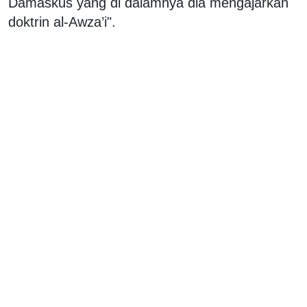
Damaskus yang di dalamnya dia mengajarkan
doktrin al-Awza’i".