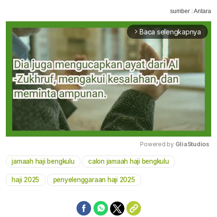
sumber : Antara
Baca selengkapnya
arrow_forward_ios
Powered by 
GliaStudios
jamaah haji bengkulu
calon jamaah haji bengkulu
Mute
haji 2025
penyelenggaraan haji 2025