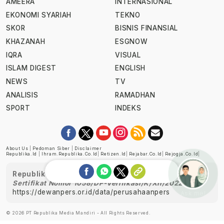
AMEERA
INTERNASIONAL
EKONOMI SYARIAH
TEKNO
SKOR
BISNIS FINANSIAL
KHAZANAH
ESGNOW
IQRA
VISUAL
ISLAM DIGEST
ENGLISH
NEWS
TV
ANALISIS
RAMADHAN
SPORT
INDEKS
About Us
|
Pedoman Siber
|
Disclaimer
Republika.id
|
Ihram.republika.co.id
|
Retizen.id
|
Rejabar.co.id
|
Rejogja.co.id
|
Republika telah diverifikasi oleh Dewan Pers
Sertifikat Nomor 1058/DP-Verifikasi/K/XII/2022
https://dewanpers.or.id/data/perusahaanpers
Ask me!
© 2026 PT Republika Media Mandiri - All Rights Reserved.