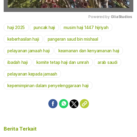
Powered by 
GliaStudios
haji 2025
puncak haji
musim haji 1447 hijriyah
Mute
keberhasilan haji
pangeran saud bin mishaal
pelayanan jamaah haji
keamanan dan kenyamanan haji
ibadah haji
komite tetap haji dan umrah
arab saudi
pelayanan kepada jamaah
kepemimpinan dalam penyelenggaraan haji
Berita Terkait