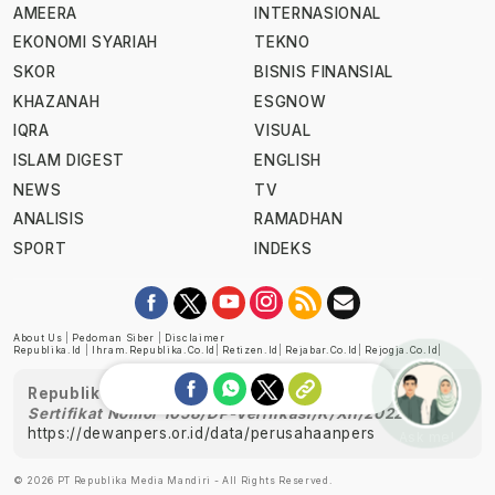
AMEERA
INTERNASIONAL
EKONOMI SYARIAH
TEKNO
SKOR
BISNIS FINANSIAL
KHAZANAH
ESGNOW
IQRA
VISUAL
ISLAM DIGEST
ENGLISH
NEWS
TV
ANALISIS
RAMADHAN
SPORT
INDEKS
About Us
|
Pedoman Siber
|
Disclaimer
Republika.id
|
Ihram.republika.co.id
|
Retizen.id
|
Rejabar.co.id
|
Rejogja.co.id
|
Republika telah diverifikasi oleh Dewan Pers
Sertifikat Nomor 1058/DP-Verifikasi/K/XII/2022
https://dewanpers.or.id/data/perusahaanpers
Ask me!
© 2026 PT Republika Media Mandiri - All Rights Reserved.