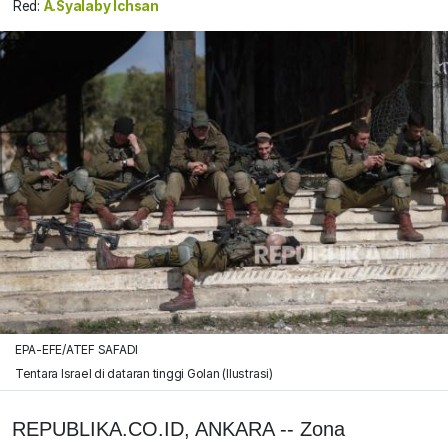
Red:
A.Syalaby Ichsan
EPA-EFE/ATEF SAFADI
Tentara Israel di dataran tinggi Golan (Ilustrasi)
REPUBLIKA.CO.ID, ANKARA --
Zona