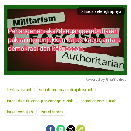
Baca selengkapnya
arrow_forward_ios
Powered by 
GliaStudios
tentara israel
suriah terancam dijajah israel
Mute
israel duduki zona penyangga suriah
israel ancam suriah
israel penjajah
israel teroris