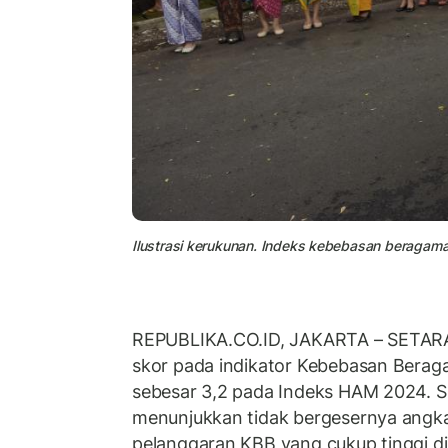
Ilustrasi kerukunan. Indeks kebebasan beragama
REPUBLIKA.CO.ID, JAKARTA – SETARA
skor pada indikator Kebebasan Bera
sebesar 3,2 pada Indeks HAM 2024. 
menunjukkan tidak bergesernya angka
pelanggaran KBB yang cukup tinggi d