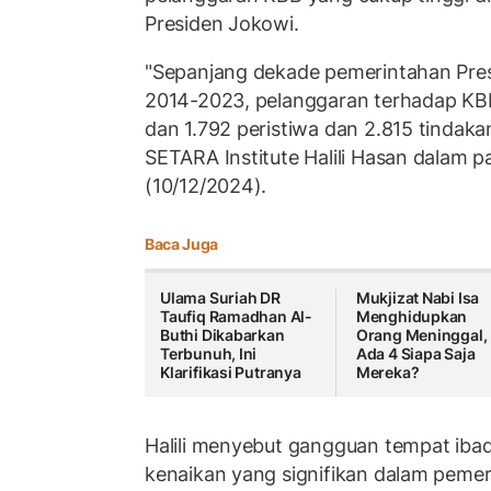
Presiden Jokowi.
"Sepanjang dekade pemerintahan Pres
2014-2023, pelanggaran terhadap KBB
dan 1.792 peristiwa dan 2.815 tindakan
SETARA Institute Halili Hasan dalam 
(10/12/2024).
Baca Juga
Ulama Suriah DR
Mukjizat Nabi Isa
Taufiq Ramadhan Al-
Menghidupkan
Buthi Dikabarkan
Orang Meninggal,
Terbunuh, Ini
Ada 4 Siapa Saja
Klarifikasi Putranya
Mereka?
Halili menyebut gangguan tempat iba
kenaikan yang signifikan dalam pemer