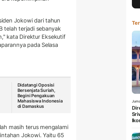
iden Jokowi dari tahun
Ter
 telah terjadi sebanyak
," kata Direktur Eksekutif
paparannya pada Selasa
Didatangi Oposisi
Bersenjata Suriah,
Begini Pengakuan
Mahasiswa Indonesia
Juma
di Damaskus
Dir
Sri
Iko
dah masih terus mengalami
intahan Jokowi. Yaitu 65