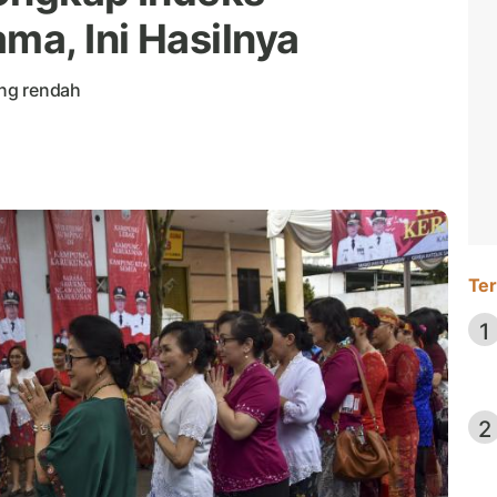
a, Ini Hasilnya
ng rendah
Ter
1
2