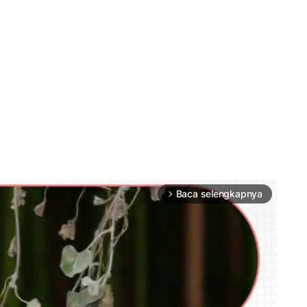
Baca selengkapnya
arrow_forward_ios