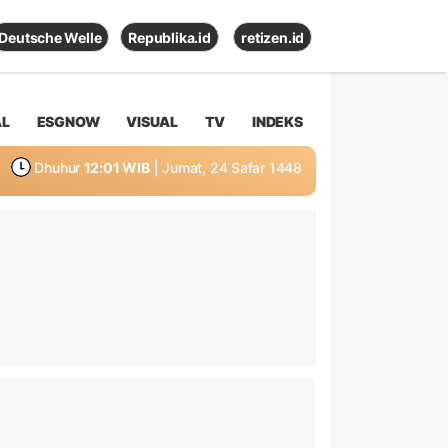
Deutsche Welle
Republika.id
retizen.id
AL
ESGNOW
VISUAL
TV
INDEKS
Dhuhur
12:01 WIB
| Jumat, 24 Safar 1448