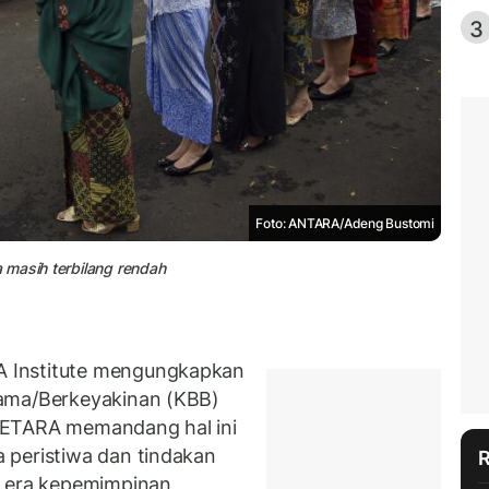
3
Foto: ANTARA/Adeng Bustomi
 masih terbilang rendah
 Institute mengungkapkan
gama/Berkeyakinan (KBB)
SETARA memandang hal ini
 peristiwa dan tindakan
i era kepemimpinan