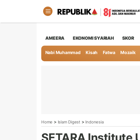
AMEERA
EKONOMI SYARIAH
SKOR
Nabi Muhammad
Kisah
Fatwa
Mozaik
>
>
Home
Islam Digest
Indonesia
SETARA Institute 