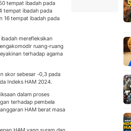
50 tempat ibadah pada
4 tempat ibadah pada
an 16 tempat ibadah pada
ibadah merefleksikan
engakomodir ruang-ruang
s keyakinan terhadap agama
an skor sebesar -0,3 pada
ada Indeks HAM 2024.
nyiksaan dalam proses
ngan terhadap pembela
elanggaran HAM berat masa
depan HAM yang suram dan