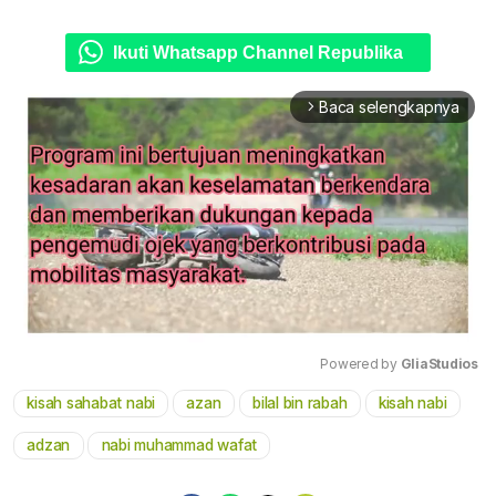
Ikuti Whatsapp Channel Republika
Baca selengkapnya
arrow_forward_ios
Powered by 
GliaStudios
kisah sahabat nabi
azan
bilal bin rabah
kisah nabi
Mute
adzan
nabi muhammad wafat