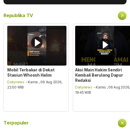
>
Republika TV
Mobil Terbakar di Dekat
Aksi Main Hakim Sendiri
Stasiun Whoosh Halim
Kembali Berulang Dapur
Redaksi
Dailynews
- Kamis , 06 Aug 2026,
22:00 WIB
Dailynews
- Kamis , 06 Aug 2026
19:45 WIB
>
Terpopuler