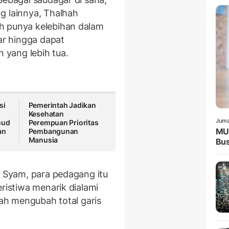
g lainnya, Thalhah
h punya kelebihan dalam
tar hingga dapat
yang lebih tua.
si
Pemerintah Jadikan
Kesehatan
Juma
mud
Perempuan Prioritas
MUI
an
Pembangunan
Manusia
Bus
h Syam, para pedagang itu
eristiwa menarik dialami
lah mengubah total garis