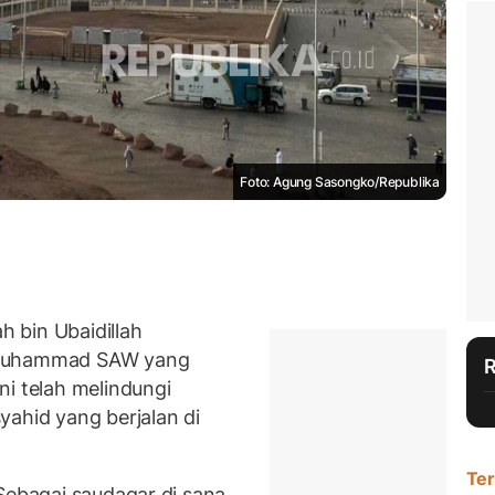
Foto: Agung Sasongko/Republika
 bin Ubaidillah
 Muhammad SAW yang
ni telah melindungi
yahid yang berjalan di
Ter
Sebagai saudagar di sana,