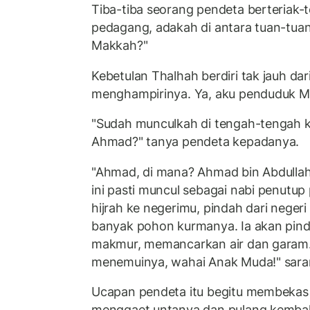
Tiba-tiba seorang pendeta berteriak-t
pedagang, adakah di antara tuan-tuan
Makkah?"
Kebetulan Thalhah berdiri tak jauh dari
menghampirinya. Ya, aku penduduk M
"Sudah munculkah di tengah-tengah 
Ahmad?" tanya pendeta kepadanya.
"Ahmad, di mana? Ahmad bin Abdullah 
ini pasti muncul sebagai nabi penutup 
hijrah ke negerimu, pindah dari neger
banyak pohon kurmanya. Ia akan pind
makmur, memancarkan air dan garam.
menemuinya, wahai Anak Muda!" saran
Ucapan pendeta itu begitu membekas d
menggaet untanya dan pulang kembal