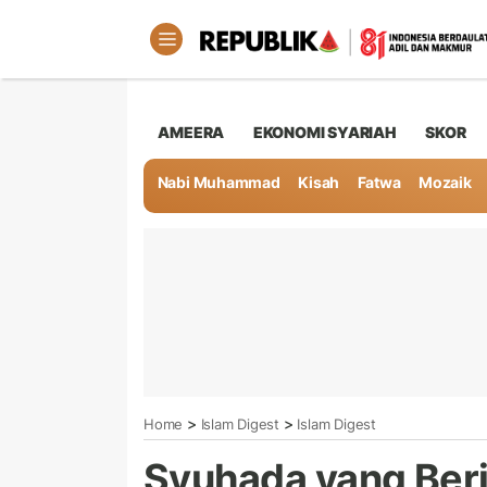
AMEERA
EKONOMI SYARIAH
SKOR
Nabi Muhammad
Kisah
Fatwa
Mozaik
>
>
Home
Islam Digest
Islam Digest
Syuhada yang Berj