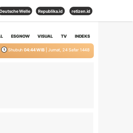
Deutsche Welle
Republika.id
retizen.id
AL
ESGNOW
VISUAL
TV
INDEKS
Shubuh
04:44 WIB
| Jumat, 24 Safar 1448