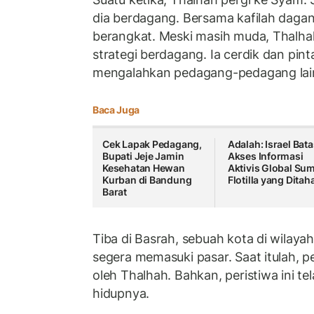
dia berdagang. Bersama kafilah dagan
berangkat. Meski masih muda, Thalha
strategi berdagang. Ia cerdik dan pin
mengalahkan pedagang-pedagang lain 
Baca Juga
Cek Lapak Pedagang,
Adalah: Israel Bata
Bupati Jeje Jamin
Akses Informasi
Kesehatan Hewan
Aktivis Global Su
Kurban di Bandung
Flotilla yang Ditah
Barat
Tiba di Basrah, sebuah kota di wilaya
segera memasuki pasar. Saat itulah, p
oleh Thalhah. Bahkan, peristiwa ini te
hidupnya.