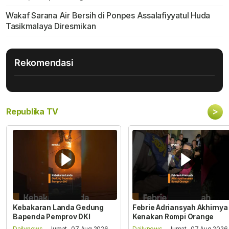
Wakaf Sarana Air Bersih di Ponpes Assalafiyyatul Huda
Tasikmalaya Diresmikan
Rekomendasi
>
Republika TV
Kebakaran Landa Gedung
Febrie Adriansyah Akhirnya
Bapenda Pemprov DKI
Kenakan Rompi Orange
Dailynews
- Jumat , 07 Aug 2026,
Dailynews
- Jumat , 07 Aug 2026