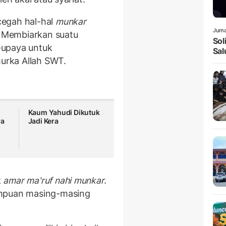
egah hal-hal
munkar
Juma
 Membiarkan suatu
Sol
-upaya untuk
Sal
urka Allah SWT.
Kaum Yahudi Dikutuk
ya
Jadi Kera
k
amar ma'ruf nahi munkar.
ampuan masing-masing