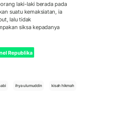
orang laki-laki berada pada
an suatu kemaksiatan, ia
, lalu tidak
mpakan siksa kepadanya
nel Republika
nabi
ihya ulumuddin
kisah hikmah