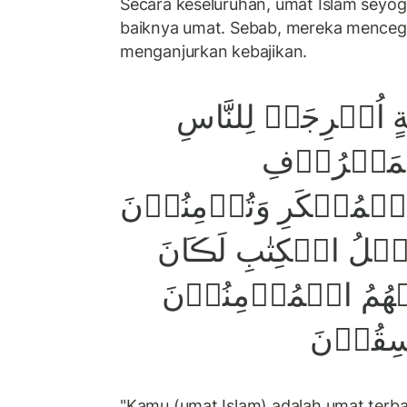
Secara keseluruhan, umat Islam seyogia
baiknya umat. Sebab, mereka mence
menganjurkan kebajikan.
ٍ اُخۡرِجَتۡ لِلنَّاسِ
ۡمَعۡرُوۡفِ
لۡمُنۡكَرِ وَتُؤۡمِنُوۡنَ
نَ اَهۡلُ الۡكِتٰبِ لَڪَانَ
نۡهُمُ الۡمُؤۡمِنُوۡنَ
سِقُوۡنَ‏
"Kamu (umat Islam) adalah umat terba