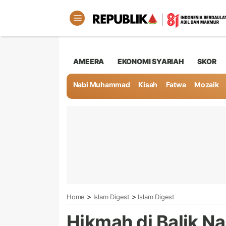
AMEERA
EKONOMI SYARIAH
SKOR
Nabi Muhammad
Kisah
Fatwa
Mozaik
>
>
Home
Islam Digest
Islam Digest
Hikmah di Balik Na