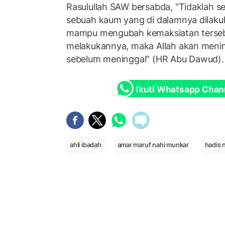
Rasulullah SAW bersabda, “Tidaklah se
sebuah kaum yang di dalamnya dilakuk
mampu mengubah kemaksiatan tersebut
melakukannya, maka Allah akan meni
sebelum meninggal” (HR Abu Dawud).
Ikuti Whatsapp Chan
ahli ibadah
amar maruf nahi munkar
hadis 