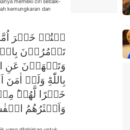
nya memiliki ciri sebaik-
gah kemungkaran dan
نۡتُمۡ خَيۡرَ اُمَّة
تَاۡمُرُوۡنَ بِال
وَتَنۡهَوۡنَ عَنِ ا
بِاللّٰهِ‌ؕ وَلَوۡ اٰمَ
خَيۡرًا لَّهُمۡ‌ؕ مِ
وَاَكۡثَرُهُمُ الۡفٰ
ik yang dilahirkan untuk