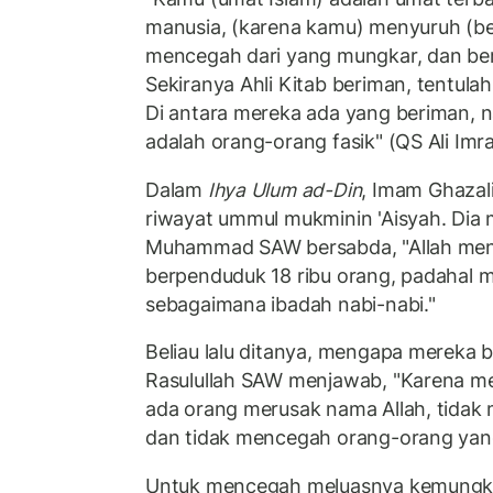
manusia, (karena kamu) menyuruh (be
mencegah dari yang mungkar, dan ber
Sekiranya Ahli Kitab beriman, tentulah 
Di antara mereka ada yang beriman,
adalah orang-orang fasik" (QS Ali Imra
Dalam
Ihya Ulum ad-Din
, Imam Ghazal
riwayat ummul mukminin 'Aisyah. Dia
Muhammad SAW bersabda, "Allah meny
berpenduduk 18 ribu orang, padahal 
sebagaimana ibadah nabi-nabi."
Beliau lalu ditanya, mengapa mereka b
Rasulullah SAW menjawab, "Karena me
ada orang merusak nama Allah, tida
dan tidak mencegah orang-orang yan
Untuk mencegah meluasnya kemungka