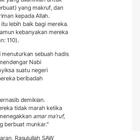
rbuat) yang makruf, dan
iman kepada Allah.
itu lebih baik bagi mereka.
 namun kebanyakan mereka
n: 110).
i menuturkan sebuah hadis
 mendengar Nabi
iksa suatu negeri
mereka beribadah
ernasib demikian.
reka tidak marah ketika
k menegakkan
amar ma'ruf
,
g berbuat munkar."
ran, Rasulullah SAW