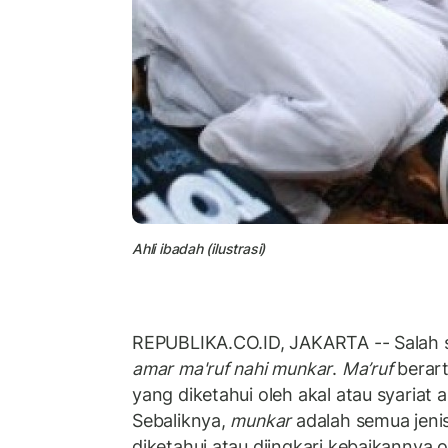
Ahli ibadah (ilustrasi)
REPUBLIKA.CO.ID, JAKARTA -- Salah s
amar ma'ruf nahi munkar
.
Ma’ruf
berart
yang diketahui oleh akal atau syariat
Sebaliknya,
munkar
adalah semua jeni
diketahui atau diingkari kebaikannya ol