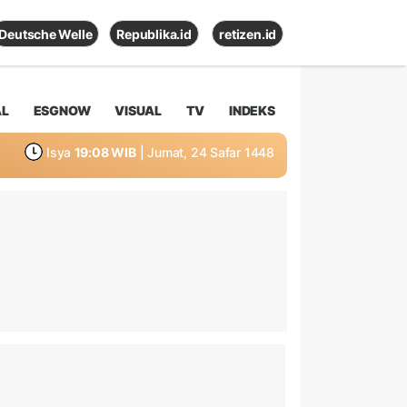
Deutsche Welle
Republika.id
retizen.id
AL
ESGNOW
VISUAL
TV
INDEKS
Isya
19:08 WIB
| Jumat, 24 Safar 1448