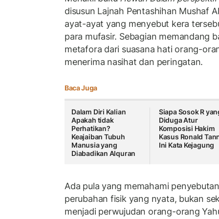
disusun Lajnah Pentashihan Mushaf A
ayat-ayat yang menyebut kera terseb
para mufasir. Sebagian memandang b
metafora dari suasana hati orang-or
menerima nasihat dan peringatan.
Baca Juga
Dalam Diri Kalian
Siapa Sosok R yan
Apakah tidak
Diduga Atur
Perhatikan?
Komposisi Hakim
Keajaiban Tubuh
Kasus Ronald Tann
Manusia yang
Ini Kata Kejagung
Diabadikan Alquran
Ada pula yang memahami penyebutan 
perubahan fisik yang nyata, bukan se
menjadi perwujudan orang-orang Yahud