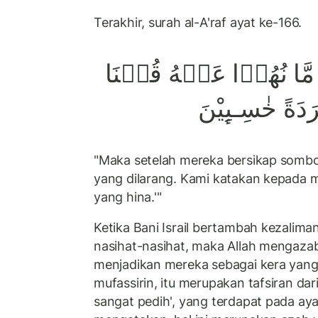
Terakhir, surah al-A'raf ayat ke-166.
مَّا نُهُوۡا عَنۡهُ قُلۡنَا
َةً خٰسِـٮِٕیْنَ
"Maka setelah mereka bersikap sombo
yang dilarang. Kami katakan kepada m
yang hina.'"
Ketika Bani Israil bertambah kezalim
nasihat-nasihat, maka Allah mengaz
menjadikan mereka sebagai kera yang
mufassirin, itu merupakan tafsiran da
sangat pedih', yang terdapat pada aya