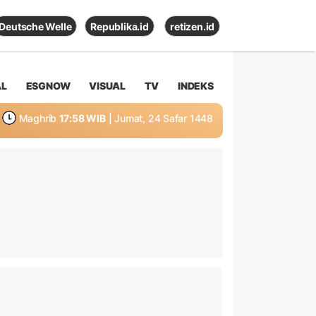
Deutsche Welle
Republika.id
retizen.id
AL
ESGNOW
VISUAL
TV
INDEKS
Maghrib
17:58 WIB
| Jumat, 24 Safar 1448