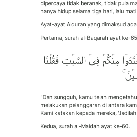
dipercaya tidak beranak, tidak pula 
hanya hidup selama tiga hari, lalu mati
Ayat-ayat Alquran yang dimaksud adal
Pertama, surah al-Baqarah ayat ke-65
عۡتَدَوۡا مِنۡكُمۡ فِىۡ السَّبۡتِ فَقُلۡنَا
ۡنَ ‌ۚ‏
"Dan sungguh, kamu telah mengetahu
melakukan pelanggaran di antara kamu
Kami katakan kepada mereka, 'Jadilah
Kedua, surah al-Maidah ayat ke-60.