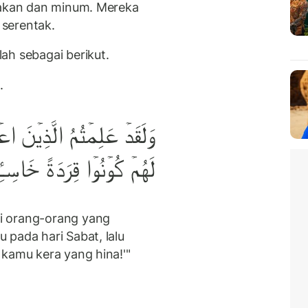
makan dan minum. Mereka
 serentak.
ah sebagai berikut.
.
وَلَقَدۡ عَلِمۡتُمُ الَّذِيۡنَ ا
لَهُمۡ كُوۡنُوۡا قِرَدَةً خَاسِـِٔـي
i orang-orang yang
 pada hari Sabat, lalu
 kamu kera yang hina!'"