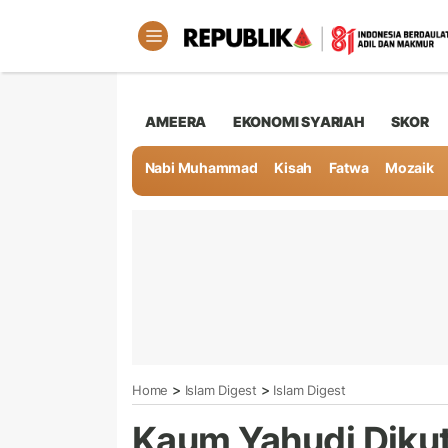
AMEERA
EKONOMI SYARIAH
SKOR
Nabi Muhammad
Kisah
Fatwa
Mozaik
>
>
Home
Islam Digest
Islam Digest
Kaum Yahudi Dikut