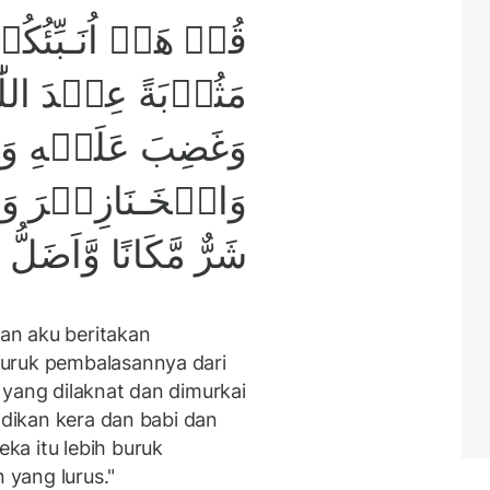
قُلۡ هَلۡ اُنَـبِّئُكُم
مَثُوۡبَةً عِنۡدَ اللّٰهِ‌
وَغَضِبَ عَلَيۡهِ وَج
وَالۡخَـنَازِيۡرَ وَعَب
شَرٌّ مَّكَانًا وَّاَضَل
an aku beritakan
uruk pembalasannya dari
ng yang dilaknat dan dimurkai
adikan kera dan babi dan
a itu lebih buruk
 yang lurus."