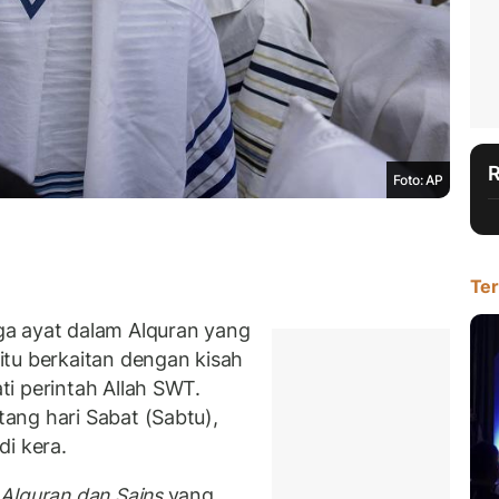
Foto: AP
Ter
a ayat dalam Alquran yang
tu berkaitan dengan kisah
i perintah Allah SWT.
ang hari Sabat (Sabtu),
i kera.
Alquran dan Sains
yang