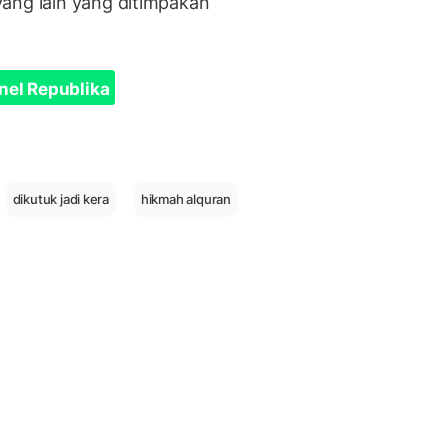
ang lain yang ditimpakan
nel Republika
dikutuk jadi kera
hikmah alquran