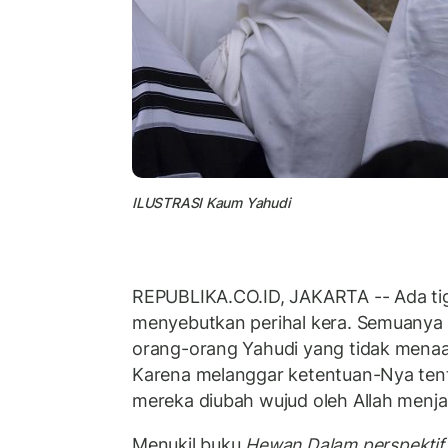
ILUSTRASI Kaum Yahudi
REPUBLIKA.CO.ID, JAKARTA -- Ada tig
menyebutkan perihal kera. Semuanya i
orang-orang Yahudi yang tidak menaat
Karena melanggar ketentuan-Nya tent
mereka diubah wujud oleh Allah menjad
Menukil buku
Hewan Dalam perspektif 