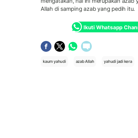
mengatakan, hal ini merupakan azab y
Allah di samping azab yang pedih itu.
Ikuti Whatsapp Chan
kaum yahudi
azab Allah
yahudi jadi kera