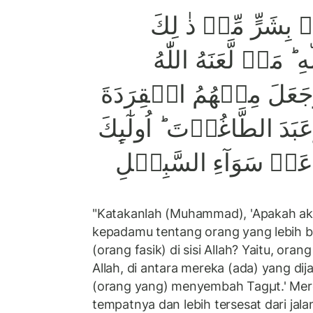
ۡ بِشَرٍّ مِّنۡ ذٰ لِكَ
 ؕ مَنۡ لَّعَنَهُ اللّٰهُ
َعَلَ مِنۡهُمُ الۡقِرَدَةَ
َدَ الطَّاغُوۡتَ‌ ؕ اُولٰٓٮِٕكَ
ُّ عَنۡ سَوَآءِ السَّبِيۡلِ
"Katakanlah (Muhammad), 'Apakah ak
kepadamu tentang orang yang lebih b
(orang fasik) di sisi Allah? Yaitu, ora
Allah, di antara mereka (ada) yang dij
(orang yang) menyembah Tagµt.' Merek
tempatnya dan lebih tersesat dari jalan