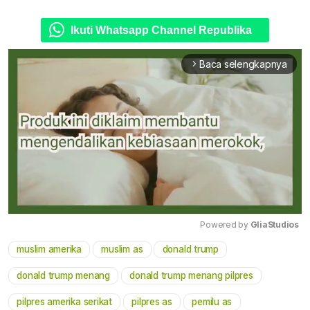
Ikuti Whatsapp Channel Republika
Baca selengkapnya
arrow_forward_ios
Powered by 
GliaStudios
muslim amerika
muslim as
donald trump
Mute
donald trump menang
donald trump menang pilpres
pilpres amerika serikat
pilpres as
pemilu as