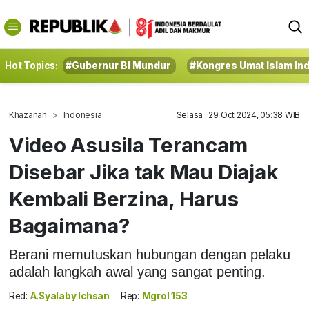
Hot Topics:
#Gubernur BI Mundur
#Kongres Umat Islam In
Khazanah
Indonesia
Selasa , 29 Oct 2024, 05:38 WIB
Video Asusila Terancam
Disebar Jika tak Mau Diajak
Kembali Berzina, Harus
Bagaimana?
Berani memutuskan hubungan dengan pelaku
adalah langkah awal yang sangat penting.
Red:
A.Syalaby Ichsan
Rep:
Mgrol 153