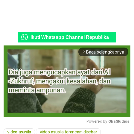
Ikuti Whatsapp Channel Republika
Baca selengkapnya
arrow_forward_ios
Powered by 
GliaStudios
video asusila
video asusila terancam disebar