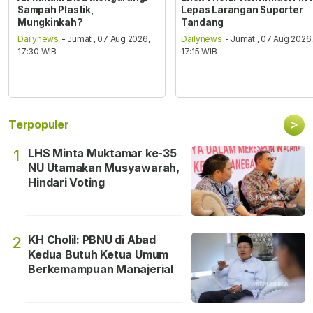
Sampah Plastik,
Lepas Larangan Suporter
Mungkinkah?
Tandang
Dailynews
- Jumat , 07 Aug 2026,
Dailynews
- Jumat , 07 Aug 2026
17:30 WIB
17:15 WIB
>
Terpopuler
LHS Minta Muktamar ke-35
1
NU Utamakan Musyawarah,
Hindari Voting
KH Cholil: PBNU di Abad
2
Kedua Butuh Ketua Umum
Berkemampuan Manajerial