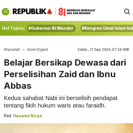
Hot Topics:
#Gubernur BI Mundur
#Kongres Umat Islam In
Khazanah
Islam Digest
Sabtu , 21 Sep 2024, 07:24 WIB
Belajar Bersikap Dewasa dari
Perselisihan Zaid dan Ibnu
Abbas
Kedua sahabat Nabi ini berselisih pendapat
tentang fikih hukum waris atau faraidh.
Red:
Hasanul Rizqa