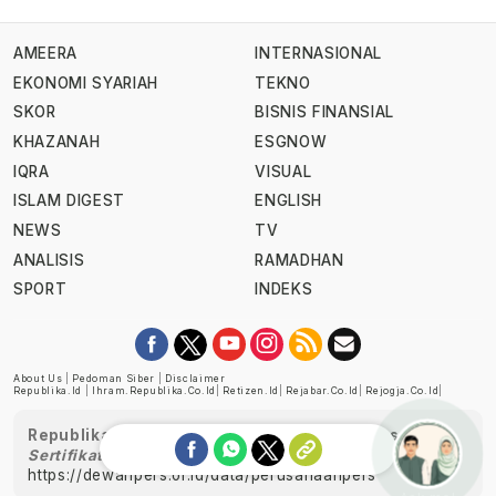
AMEERA
INTERNASIONAL
EKONOMI SYARIAH
TEKNO
SKOR
BISNIS FINANSIAL
KHAZANAH
ESGNOW
IQRA
VISUAL
ISLAM DIGEST
ENGLISH
NEWS
TV
ANALISIS
RAMADHAN
SPORT
INDEKS
About Us
|
Pedoman Siber
|
Disclaimer
Republika.id
|
Ihram.republika.co.id
|
Retizen.id
|
Rejabar.co.id
|
Rejogja.co.id
|
Republika telah diverifikasi oleh Dewan Pers
Sertifikat Nomor 1058/DP-Verifikasi/K/XII/2022
https://dewanpers.or.id/data/perusahaanpers