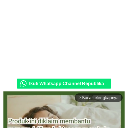
Ikuti Whatsapp Channel Republika
Baca selengkapnya
arrow_forward_ios