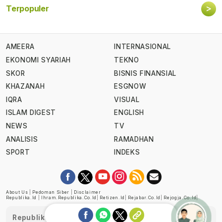
>
Terpopuler
AMEERA
INTERNASIONAL
EKONOMI SYARIAH
TEKNO
SKOR
BISNIS FINANSIAL
KHAZANAH
ESGNOW
IQRA
VISUAL
ISLAM DIGEST
ENGLISH
NEWS
TV
ANALISIS
RAMADHAN
SPORT
INDEKS
About Us
|
Pedoman Siber
|
Disclaimer
Republika.id
|
Ihram.republika.co.id
|
Retizen.id
|
Rejabar.co.id
|
Rejogja.co.id
|
Republika telah diverifikasi oleh Dewan Pers