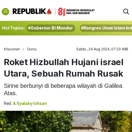
Hot Topics:
#Gubernur BI Mundur
#Kongres Umat Islam In
Khazanah
Dunia
Sabtu , 24 Aug 2024, 07:23 WIB
Roket Hizbullah Hujani israel
Utara, Sebuah Rumah Rusak
Sirine berbunyi di beberapa wilayah di Galilea
Atas.
Red:
A.Syalaby Ichsan