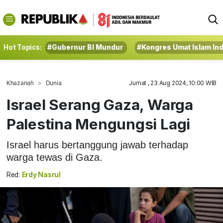
Hot Topics:
#Gubernur BI Mundur
#Kongres Umat Islam In
Khazanah
Dunia
Jumat , 23 Aug 2024, 10:00 WIB
Israel Serang Gaza, Warga
Palestina Mengungsi Lagi
Israel harus bertanggung jawab terhadap
warga tewas di Gaza.
Red:
Erdy Nasrul