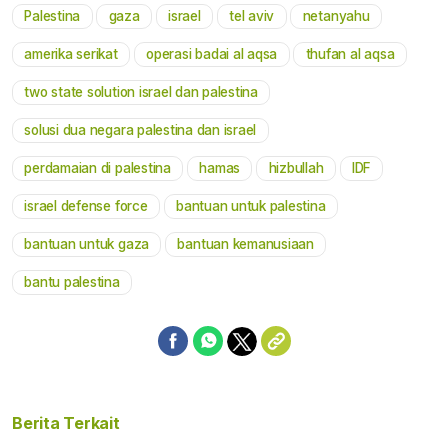
Palestina
gaza
israel
tel aviv
netanyahu
Mute
amerika serikat
operasi badai al aqsa
thufan al aqsa
two state solution israel dan palestina
solusi dua negara palestina dan israel
perdamaian di palestina
hamas
hizbullah
IDF
israel defense force
bantuan untuk palestina
bantuan untuk gaza
bantuan kemanusiaan
bantu palestina
Berita Terkait