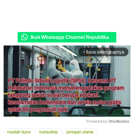
Ikuti Whatsapp Channel Republika
Baca selengkapnya
arrow_forward_ios
Powered by 
GliaStudios
naskah kuno
manuskrip
jaringan ulama