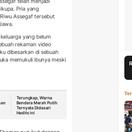
segaf telah menjadi
ikupa. Pria yang
iwu Assegaf tersebut
Jawa.
 keluarga yang belum
sebuah rekaman video
ku dibesarkan di sebuah
uka memukuli ibunya meski
Ter
Terungkap, Warna
nan
Bendera Merah Putih
Ternyata Didasari
Hadits ini