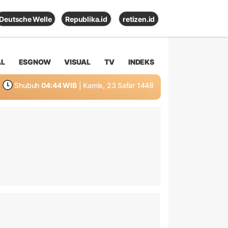
Deutsche Welle
Republika.id
retizen.id
AL
ESGNOW
VISUAL
TV
INDEKS
Shubuh
04:44 WIB
| Kamis, 23 Safar 1448