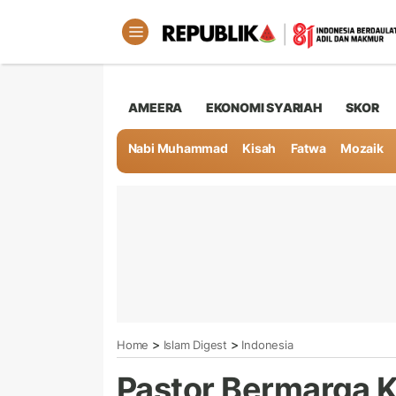
AMEERA
EKONOMI SYARIAH
SKOR
Nabi Muhammad
Kisah
Fatwa
Mozaik
>
>
Home
Islam Digest
Indonesia
Pastor Bermarga K