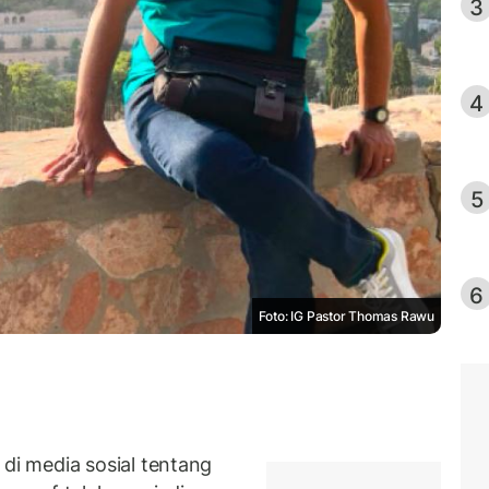
3
4
5
6
Foto: IG Pastor Thomas Rawu
i media sosial tentang