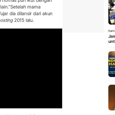
 Thomas pun ikut dengan
 lain.”Setelah mama
jar dia dilansir dari akun
osting
2015 lalu.
Kami
Jam
unt