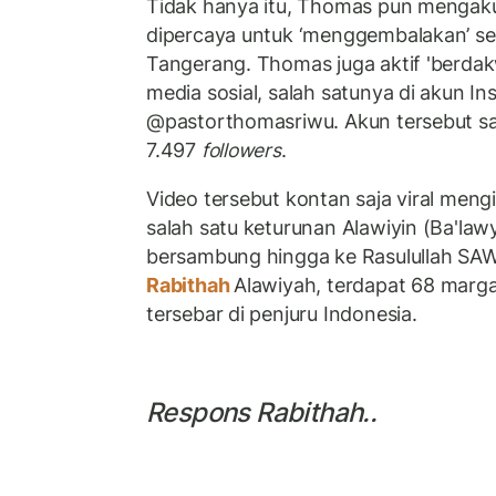
Tidak hanya itu, Thomas pun mengak
dipercaya untuk ‘menggembalakan’ seb
Tangerang. Thomas juga aktif 'berdak
media sosial, salah satunya di akun I
@pastorthomasriwu. Akun tersebut saa
7.497
followers
.
Video tersebut kontan saja viral men
salah satu keturunan Alawiyin (Ba'la
bersambung hingga ke Rasulullah SAW
Rabithah
Alawiyah, terdapat 68 marga
tersebar di penjuru Indonesia.
Respons Rabithah..