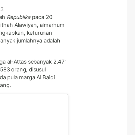
 3
leh
Republika
pada 20
ithah Alawiyah, almarhum
ungkapkan,
keturunan
banyak jumlahnya adalah
ga al-Attas sebanyak 2.471
583 orang, disusul
da pula marga Al Baidi
rang.