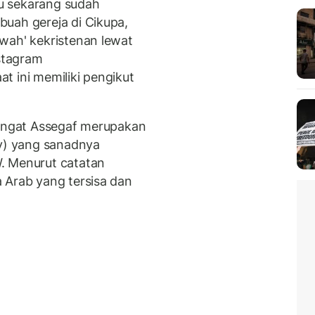
u sekarang sudah
uah gereja di Cikupa,
wah' kekristenan lewat
nstagram
t ini memiliki pengikut
gingat Assegaf merupakan
wy) yang sanadnya
. Menurut catatan
 Arab yang tersisa dan