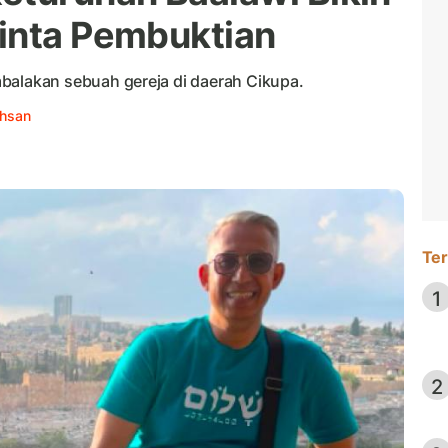
inta Pembuktian
lakan sebuah gereja di daerah Cikupa.
chsan
Ter
1
2