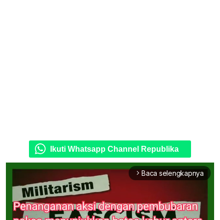
Ikuti Whatsapp Channel Republika
Baca selengkapnya
arrow_forward_ios