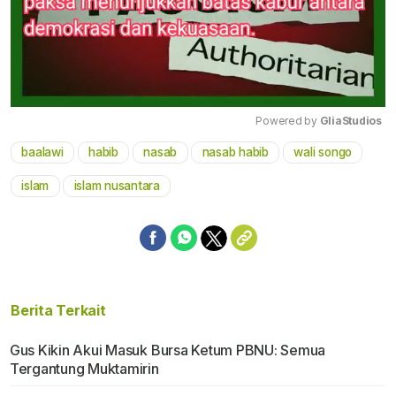
Powered by 
GliaStudios
baalawi
habib
nasab
nasab habib
wali songo
Mute
islam
islam nusantara
Berita Terkait
Gus Kikin Akui Masuk Bursa Ketum PBNU: Semua
Tergantung Muktamirin