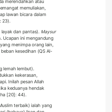
ada merendahkan atau
semangat memuliakan,
ap lawan bicara dalam
: 23).
 layak dan pantas).
Maysur
n. Ucapan ini mengandung
yang menimpa orang lain,
beban kesedihan (QS Al-
g lemah lembut).
dukkan kekerasan,
i. Inilah pesan Allah
tika keduanya hendak
ha [20]: 44).
uslim terbaik) ialah yang
ri (bahaya) lisan dan