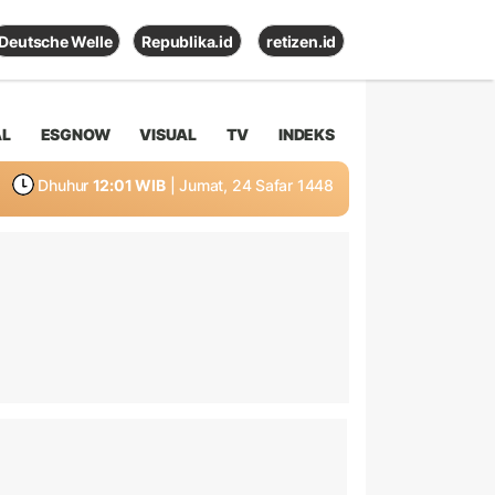
Deutsche Welle
Republika.id
retizen.id
AL
ESGNOW
VISUAL
TV
INDEKS
Dhuhur
12:01 WIB
| Jumat, 24 Safar 1448