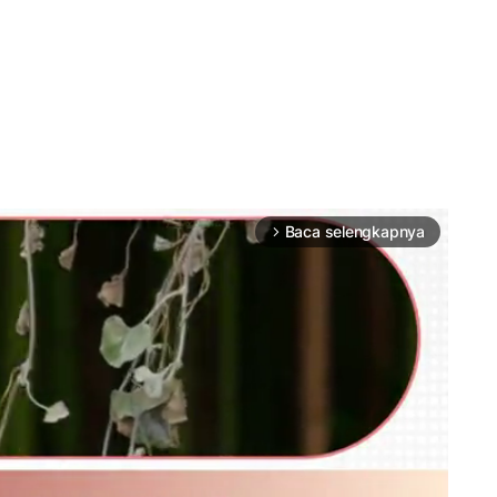
Baca selengkapnya
arrow_forward_ios