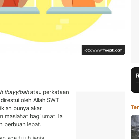
Foto: www.freepik.com.
h thayyibah
atau perkataan
irestui oleh Allah SWT
Ter
ikian punya akar
 maslahat bagi umat. Ia
n berbuah lebat.
an ada tujuh jenis