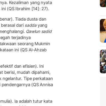
nya. Kezaliman yang nyata
ini (QS Ibrahim [14]: 27).
benar). Tiada dusta dan
berasal dari
sadda
yang
menghalangi.
Qawlun sadid
egah terjadinya
etakwaan seorang Mukmin
ataan ini (QS Al-Ahzab
ektif dan efisien). Ini
t berisi, mudah dipahami,
k ngelantur. Tipe perkataan
gi pendengarnya (QS Annisa
ulia). Ia adalah tutur kata