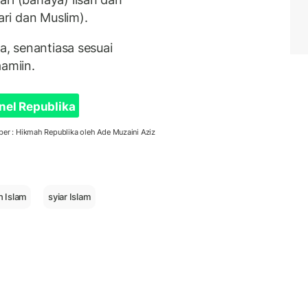
ri dan Muslim).
ta, senantiasa sesuai
aamiin.
nel Republika
er : Hikmah Republika oleh Ade Muzaini Aziz
 Islam
syiar Islam