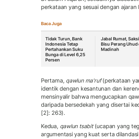
perkataan yang sesuai dengan ajaran 
Baca Juga
Tidak Turun, Bank
Jabal Rumat, Saks
Indonesia Tetap
Bisu Perang Uhud 
Pertahankan Suku
Madinah
Bunga di Level 6,25
Persen
Pertama,
qawlun ma'ruf
(perkataan yan
identik dengan kesantunan dan kerend
mensinyalir bahwa mengucapkan qawlu
daripada bersedekah yang disertai k
[2]: 263).
Kedua,
qawlun tsabit
(ucapan yang teg
argumentasi yang kuat serta dilandas