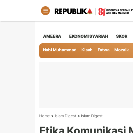
AMEERA
EKONOMI SYARIAH
SKOR
Nabi Muhammad
Kisah
Fatwa
Mozaik
>
>
Home
Islam Digest
Islam Digest
Etika Komunikasi 