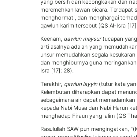
yang bersih dari kecongkakan dan n
meremehkan lawan bicara. Terdapat 
menghormati, dan menghargai terhad
qawlun karim tersebut (QS Al-Isra [17]
Keenam,
qawlun maysur
(ucapan yang
arti asalnya adalah yang memudahka
unsur memudahkan segala kesukaran 
dan menghiburnya guna meringankan 
Isra [17]: 28).
Terakhir,
qawlun layyin
(tutur kata yan
Kelembutan diharapkan dapat menun
sebagaimana air dapat memadamkan ap
kepada Nabi Musa dan Nabi Harun ke
menghadap Firaun yang lalim (QS Tha
Rasulullah SAW pun mengingatkan, "(M
orang-orang Muslim lainnya selamat da