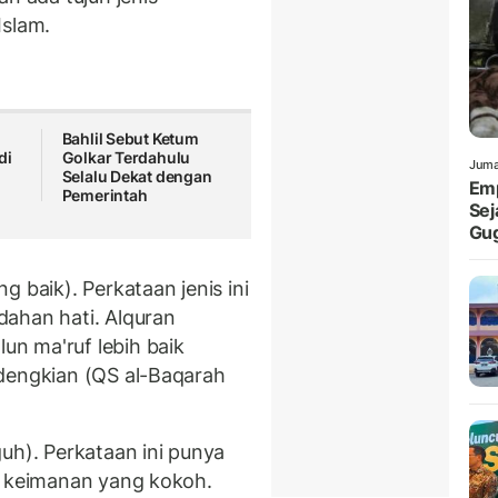
Islam.
i
Bahlil Sebut Ketum
di
Golkar Terdahulu
Juma
Selalu Dekat dengan
Emp
Pemerintah
Sej
Gu
g baik). Perkataan jenis ini
ahan hati. Alquran
n ma'ruf lebih baik
edengkian (QS al-Baqarah
uh). Perkataan ini punya
i keimanan yang kokoh.