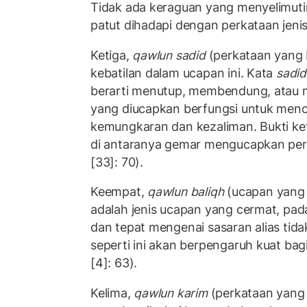
Tidak ada keraguan yang menyelimuti
patut dihadapi dengan perkataan jenis 
Ketiga,
qawlun sadid
(perkataan yang 
kebatilan dalam ucapan ini. Kata
sadid
berarti menutup, membendung, atau 
yang diucapkan berfungsi untuk menc
kemungkaran dan kezaliman. Bukti k
di antaranya gemar mengucapkan perk
[33]: 70).
Keempat,
qawlun baliqh
(ucapan yang ef
adalah jenis ucapan yang cermat, pada
dan tepat mengenai sasaran alias tida
seperti ini akan berpengaruh kuat ba
[4]: 63).
Kelima,
qawlun karim
(perkataan yang m