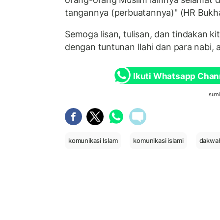
tangannya (perbuatannya)" (HR Bukha
Semoga lisan, tulisan, dan tindakan ki
dengan tuntunan Ilahi dan para nabi, 
Ikuti Whatsapp Chan
sumb
komunikasi Islam
komunikasi islami
dakwah