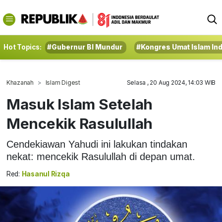
Hot Topics:
#Gubernur BI Mundur
#Kongres Umat Islam In
Khazanah
Islam Digest
Selasa , 20 Aug 2024, 14:03 WIB
Masuk Islam Setelah
Mencekik Rasulullah
Cendekiawan Yahudi ini lakukan tindakan
nekat: mencekik Rasulullah di depan umat.
Red:
Hasanul Rizqa