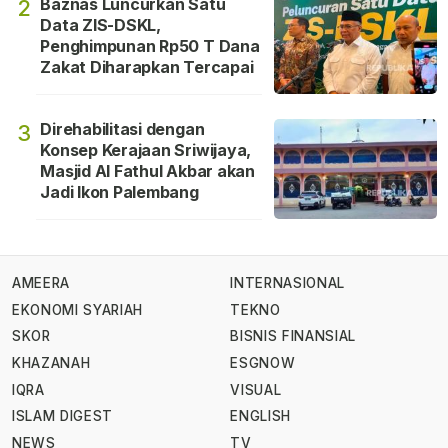
Baznas Luncurkan Satu
2
Data ZIS-DSKL,
Penghimpunan Rp50 T Dana
Zakat Diharapkan Tercapai
Direhabilitasi dengan
3
Konsep Kerajaan Sriwijaya,
Masjid Al Fathul Akbar akan
Jadi Ikon Palembang
AMEERA
INTERNASIONAL
EKONOMI SYARIAH
TEKNO
SKOR
BISNIS FINANSIAL
KHAZANAH
ESGNOW
IQRA
VISUAL
ISLAM DIGEST
ENGLISH
NEWS
TV