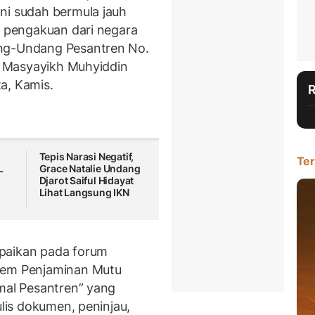
ni sudah bermula jauh
k pengakuan dari negara
ang-Undang Pesantren No.
is Masyayikh Muhyiddin
a, Kamis.
m
Tepis Narasi Negatif,
Ter
L
Grace Natalie Undang
Djarot Saiful Hidayat
Lihat Langsung IKN
paikan pada forum
stem Penjaminan Mutu
rmal Pesantren” yang
ulis dokumen, peninjau,