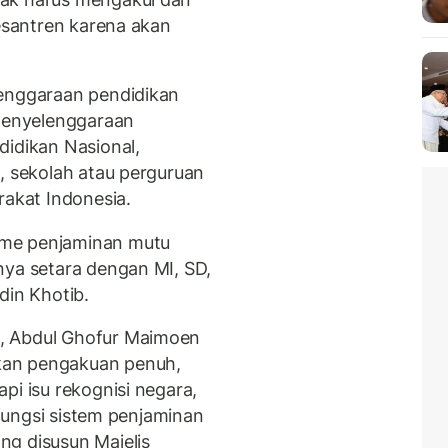
pesantren karena akan
lenggaraan pendidikan
 penyelenggaraan
didikan Nasional,
, sekolah atau perguruan
rakat Indonesia.
sme penjaminan mutu
nya setara dengan MI, SD,
din Khotib.
, Abdul Ghofur Maimoen
kan pengakuan penuh,
pi isu rekognisi negara,
h fungsi sistem penjaminan
ng disusun Majelis