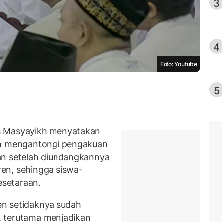
3
4
Foto: Youtube
5
s Masyayikh menyatakan
ah mengantongi pengakuan
an setelah diundangkannya
en, sehingga siswa-
esetaraan.
ren setidaknya sudah
, terutama menjadikan