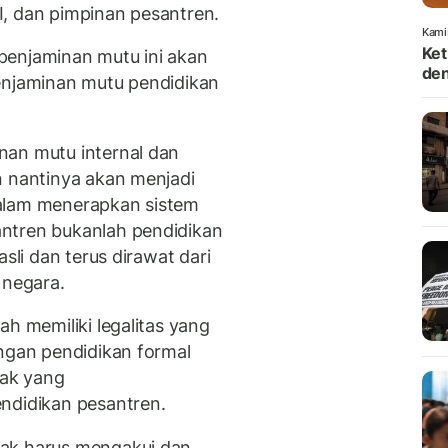
, dan pimpinan pesantren.
Kami
Ket
penjaminan mutu ini akan
den
enjaminan mutu pendidikan
nan mutu internal dan
n nantinya akan menjadi
dalam menerapkan sistem
ntren bukanlah pendidikan
sli dan terus dirawat dari
 negara.
ah memiliki legalitas yang
engan pendidikan formal
hak yang
ndidikan pesantren.
hak harus mengakui dan