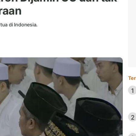
raan
ua di Indonesia.
Ter
1
2