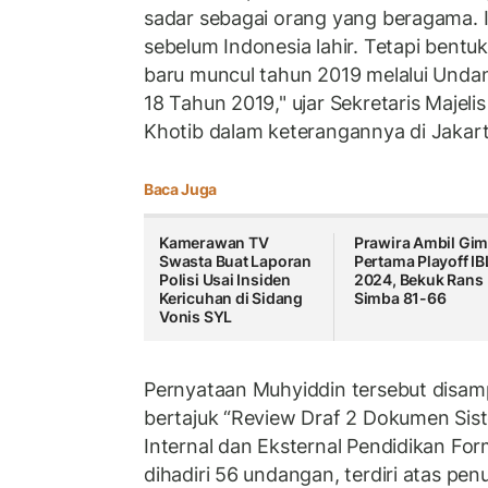
sadar sebagai orang yang beragama. I
sebelum Indonesia lahir. Tetapi bentu
baru muncul tahun 2019 melalui Und
18 Tahun 2019," ujar Sekretaris Majel
Khotib dalam keterangannya di Jakart
Baca Juga
Kamerawan TV
Prawira Ambil Gi
Swasta Buat Laporan
Pertama Playoff IB
Polisi Usai Insiden
2024, Bekuk Rans
Kericuhan di Sidang
Simba 81-66
Vonis SYL
Pernyataan Muhyiddin tersebut disam
bertajuk “Review Draf 2 Dokumen Si
Internal dan Eksternal Pendidikan Fo
dihadiri 56 undangan, terdiri atas pen