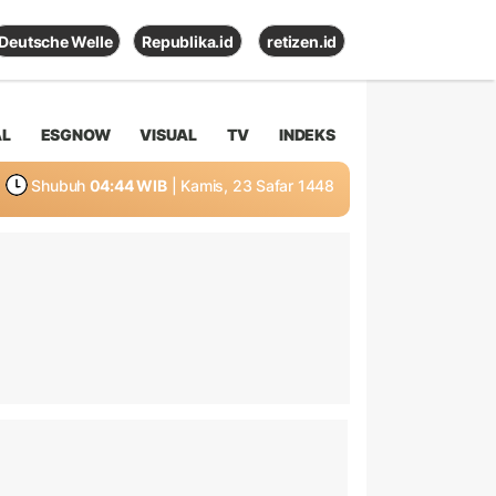
Deutsche Welle
Republika.id
retizen.id
AL
ESGNOW
VISUAL
TV
INDEKS
Shubuh
04:44 WIB
| Kamis, 23 Safar 1448