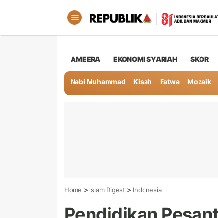
AMEERA
EKONOMI SYARIAH
SKOR
Nabi Muhammad
Kisah
Fatwa
Mozaik
>
>
Home
Islam Digest
Indonesia
Pendidikan Pesant