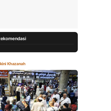
Rekomendasi
kini Khazanah