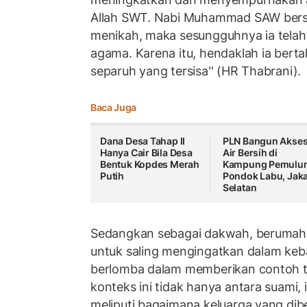
Allah SWT. Nabi Muhammad SAW bersa
menikah, maka sesungguhnya ia tel
agama. Karena itu, hendaklah ia bert
separuh yang tersisa'' (HR Thabrani).
Baca Juga
Dana Desa Tahap II
PLN Bangun Akse
Hanya Cair Bila Desa
Air Bersih di
Bentuk Kopdes Merah
Kampung Pemulu
Putih
Pondok Labu, Jaka
Selatan
Sedangkan sebagai dakwah, berumah 
untuk saling mengingatkan dalam keb
berlomba dalam memberikan contoh t
konteks ini tidak hanya antara suami, 
meliputi bagaimana keluarga yang dib