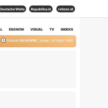
Deutsche Welle
Republika.id
retizen.id
AL
ESGNOW
VISUAL
TV
INDEKS
Shubuh
04:44 WIB
| Jumat, 24 Safar 1448