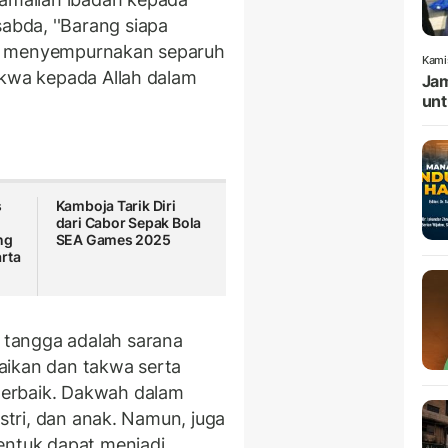
bda, ''Barang siapa
ah menyempurnakan separuh
Kami
akwa kepada Allah dalam
Jam
unt
s
Kamboja Tarik Diri
dari Cabor Sepak Bola
ng
SEA Games 2025
rta
tangga adalah sarana
aikan dan takwa serta
erbaik. Dakwah dalam
istri, dan anak. Namun, juga
entuk dapat menjadi