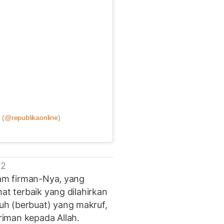
 (@republikaonline)
 2
lam firman-Nya, yang
at terbaik yang dilahirkan
h (berbuat) yang makruf,
iman kepada Allah.