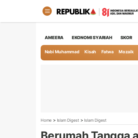
AMEERA
EKONOMI SYARIAH
SKOR
Nabi Muhammad
Kisah
Fatwa
Mozaik
>
>
Home
Islam Digest
Islam Digest
Berumah Tangga a