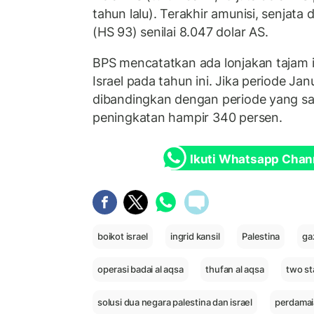
tahun lalu). Terakhir amunisi, senjata
(HS 93) senilai 8.047 dolar AS.
BPS mencatatkan ada lonjakan tajam i
Israel pada tahun ini. Jika periode Ja
dibandingkan dengan periode yang sam
peningkatan hampir 340 persen.
Ikuti Whatsapp Chan
boikot israel
ingrid kansil
Palestina
ga
operasi badai al aqsa
thufan al aqsa
two st
solusi dua negara palestina dan israel
perdamaia