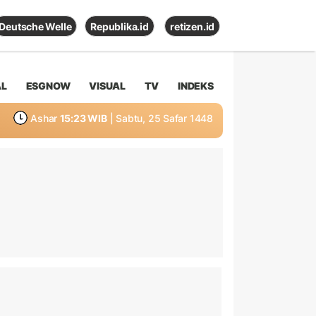
Deutsche Welle
Republika.id
retizen.id
AL
ESGNOW
VISUAL
TV
INDEKS
Ashar
15:23 WIB
| Sabtu, 25 Safar 1448