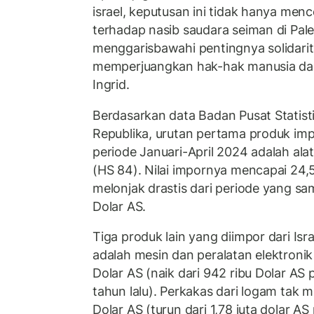
israel, keputusan ini tidak hanya men
terhadap nasib saudara seiman di Pales
menggarisbawahi pentingnya solidari
memperjuangkan hak-hak manusia dan k
Ingrid.
Berdasarkan data Badan Pusat Statisti
Republika, urutan pertama produk imp
periode Januari-April 2024 adalah al
(HS 84). Nilai impornya mencapai 24,5
melonjak drastis dari periode yang sama
Dolar AS.
Tiga produk lain yang diimpor dari Isra
adalah mesin dan peralatan elektronik 
Dolar AS (naik dari 942 ribu Dolar AS
tahun lalu). Perkakas dari logam tak mu
Dolar AS (turun dari 1,78 juta dolar 