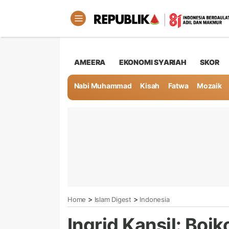
AMEERA
EKONOMI SYARIAH
SKOR
Nabi Muhammad
Kisah
Fatwa
Mozaik
>
>
Home
Islam Digest
Indonesia
Ingrid Kansil: Boik