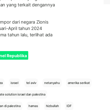
 dan yang terkait dengannya
mpor dari negara Zionis
nuari-April tahun 2024
a tahun lalu, terlihat ada
nel Republika
za
israel
tel aviv
netanyahu
amerika serikat
ate solution israel dan palestina
n di palestina
hamas
hizbullah
IDF