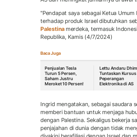
"Pendapat saya sebagai Ketua Umum I
terhadap produk Israel dibutuhkan s
Palestina
merdeka, termasuk Indonesia
Republika, Kamis (4/7/2024)
Baca Juga
Penjualan Tesla
Lettu Andaru Dhi
Turun 5 Persen,
Tuntaskan Kursus
Saham Justru
Peperangan
Meroket 10 Persen!
Elektronika di AS
Ingrid mengatakan, sebagai saudara 
memberi bantuan untuk menjaga hub
dengan Palestina. Sekaligus bekerja
penjajahan di dunia dengan tidak me
diyakini berafiliasi dengan Israel da