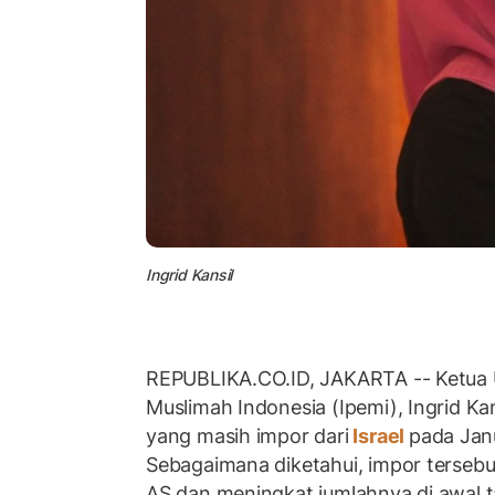
Ingrid Kansil
REPUBLIKA.CO.ID, JAKARTA -- Ketua
Muslimah Indonesia (Ipemi), Ingrid K
yang masih impor dari
Israel
pada Janu
Sebagaimana diketahui, impor tersebut
AS dan meningkat jumlahnya di awal 