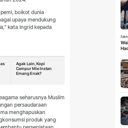
pemi, boikot dunia
ebagai upaya mendukung
," kata Ingrid kepada
Sabt
Wak
Had
mas
Agak Lain, Kopi
Campur Mie Instan
Emang Enak?
seagama seharusnya Muslim
ungan persaudaraan
 sama menghapuskan
ngkonsumsi produk yang
n membantu persenjataan