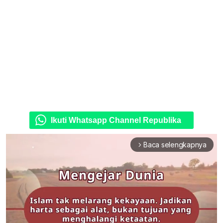
Ikuti Whatsapp Channel Republika
Baca selengkapnya
arrow_forward_ios