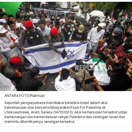
ANTARA FOTO/Rahmad
Sejumlah pengunjukrasa membakar bendera Israel dalam aksi
kemanusiaan doa bersama Masyarakat Pase For Palestina di
Lhokseumawe, Aceh, Selasa (14/11/2023). Aksi kemanusian tersebut untuk
kemenangan dan kemerdekaan rakyat Palestina dari serangan Israel dan
meminta dihentikannya serangan tersebut.