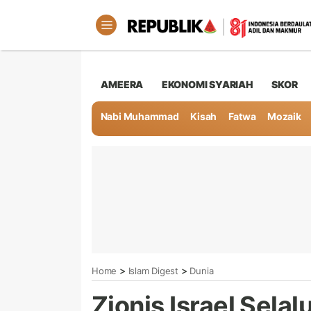
AMEERA
EKONOMI SYARIAH
SKOR
Nabi Muhammad
Kisah
Fatwa
Mozaik
>
>
Home
Islam Digest
Dunia
Zionis Israel Sela