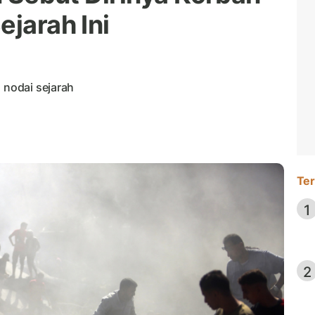
ejarah Ini
 nodai sejarah
Ter
1
2