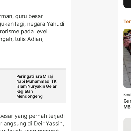
rman, guru besar
Ter
gukan lagi, negara Yahudi
erorisme pada level
ngah, tulis Adian,
Peringati Isra Miraj
Nabi Muhammad, TK
Islam Nuryakin Gelar
Kegiatan
Kami
Mendongeng
Gur
MBG
besar yang pernah terjadi
erlangsung di Deir Yassin,
n wilayah yang menurut