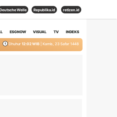
Deutsche Welle
Republika.id
retizen.id
AL
ESGNOW
VISUAL
TV
INDEKS
Dhuhur
12:02 WIB
| Kamis, 23 Safar 1448