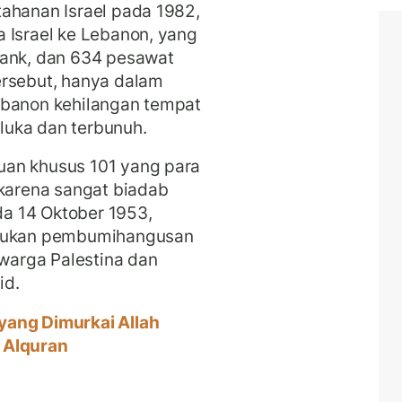
ahanan Israel pada 1982,
 Israel ke Lebanon, yang
tank, dan 634 pesawat
ersebut, hanya dalam
ebanon kehilangan tempat
rluka dan terbunuh.
an khusus 101 yang para
 karena sangat biadab
a 14 Oktober 1953,
akukan pembumihangusan
arga Palestina dan
id.
ang Dimurkai Allah
 Alquran