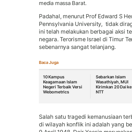
media massa Barat.
Padahal, menurut Prof Edward S He
Pennsylvania University, tidak dira
ini telah melakukan berbagai aksi t
negara. Terorisme Israel di Timur Te
sebenarnya sangat telanjang.
Baca Juga
10 Kampus
Sebarkan Islam
Keagamaan Islam
Wasathiyah, MUI
Negeri Terbaik Versi
Kirimkan 20 Dai ke
Webometrics
NTT
Salah satu tragedi kemanusiaan ter
di wilayah konflik ini adalah yang b
9 April 1948. Deir Yassin merupaka